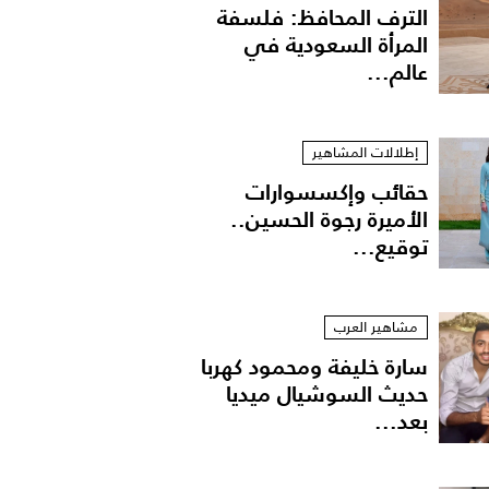
الترف المحافظ: فلسفة
المرأة السعودية في
عالم...
إطلالات المشاهير
حقائب وإكسسوارات
الأميرة رجوة الحسين..
توقيع...
مشاهير العرب
سارة خليفة ومحمود كهربا
حديث السوشيال ميديا
بعد...