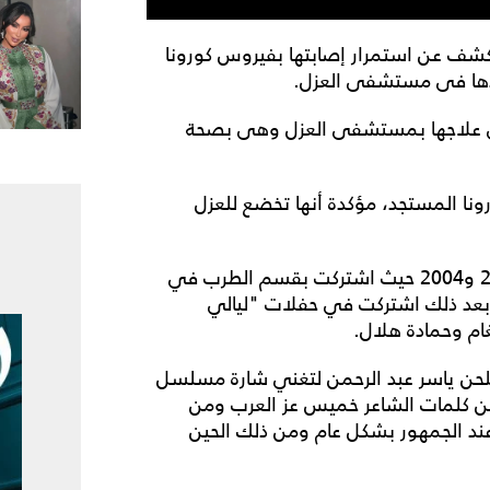
للكشف عن استمرار إصابتها بفيروس كورونا
لقى علاجها بمستشفى العزل وهى بصحة
نا المستجد، مؤكدة أنها تخضع للعزل
يذكر أن البداية الفنية لنهال نبيل كانت بين عامي 2003 و2004 حيث اشتركت بقسم الطرب في
م بعد ذلك اشتركت في حفلات "ليالي
ام وحمادة هلال.
ملحن ياسر عبد الرحمن لتغني شارة مسلسل
دنيا بجد" من كلمات الشاعر خميس عز العرب ومن
 عند الجمهور بشكل عام ومن ذلك الحين