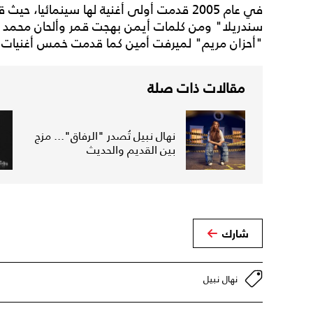
في عام 2005 قدمت أولى أغنية لها سينمائيا، 
سندريلا" ومن كلمات أيمن بهجت قمر وألحان محمد
"أحزان مريم" لميرفت أمين كما قدمت خمس أغنيات ب
مقالات ذات صلة
نهال نبيل تُصدر "الرفاق"... مزج
بين القديم والحديث
شارك
نهال نبيل