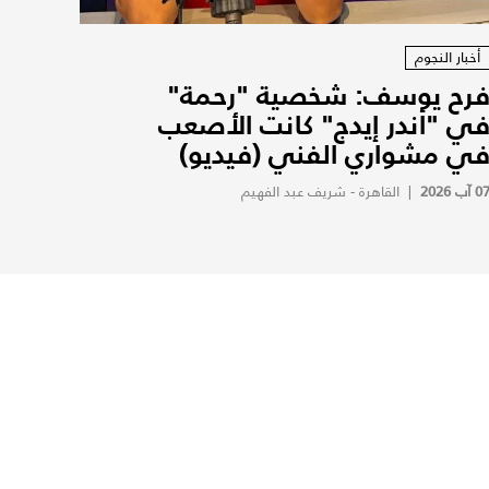
أخبار النجوم
رح يوسف: شخصية "رحمة"
ي "أندر إيدج" كانت الأصعب
ي مشواري الفني (فيديو)
0 آب 2026
|
القاهرة - شريف عبد الفهيم