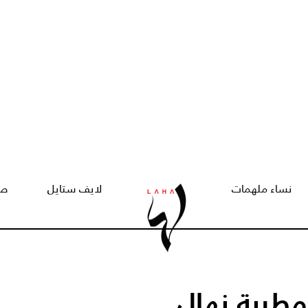
نساء ملهمات
لايف ستايل
صح
لمطربة نهال