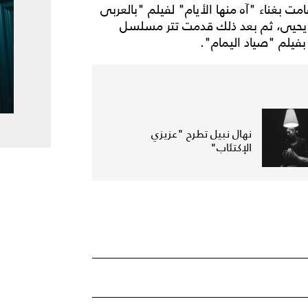
حيث قامت بغناء "آه منها الأيام" لفيلم "بالعربى
 يحيى، ثم بعد ذلك قدمت تتر مسلسل
فيلم "صياد اليمام".
نهال نبيل تطرح "عزيزي
الإكتئاب"