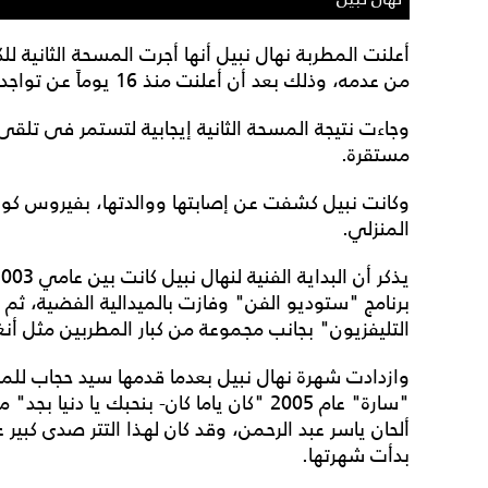
أعلنت المطربة نهال نبيل أنها أجرت المسحة الثانية 
من عدمه، وذلك بعد أن أعلنت منذ 16 يوماً عن تواجدها فى مستشفى العزل.
وجاءت نتيجة المسحة الثانية إيجابية لتستمر فى ت
مستقرة.
وكانت نبيل كشفت عن إصابتها ووالدتها، بفيروس كورو
المنزلي.
برنامج "ستوديو الفن" وفازت بالميدالية الفضية، ث
التليفزيون" بجانب مجموعة من كبار المطربين مثل أنغ
وازدادت شهرة نهال نبيل بعدما قدمها سيد حجاب لل
"سارة" عام 2005 "كان ياما كان- بنحبك يا 
ألحان ياسر عبد الرحمن، وقد كان لهذا التتر صدى كبير
بدأت شهرتها.