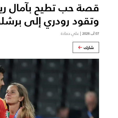
قصة حب تطيح بآمال ريا
وتقود رودري إلى برشلو
|
علي حمادة
07 آب 2026
شارك