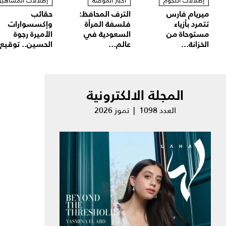
إطلالات النجوم
أخبار الموضة
إطلالات المشاهير
ميريام فارس
الترف المحافظ:
حقائب
تتمرد بأزياء
فلسفة المرأة
وإكسسوارات
مستوحاة من
السعودية في
الأميرة رجوة
الخزانة...
عالم...
الحسين.. توقيع.
المجلة الالكترونية
العدد 1098 | تموز 2026