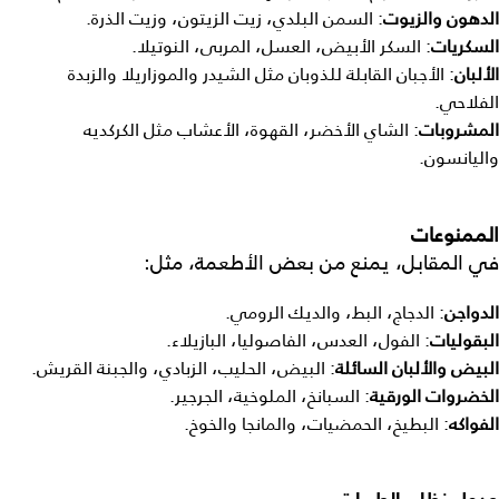
الدهون والزيوت
: السمن البلدي، زيت الزيتون، وزيت الذرة.
السكريات
: السكر الأبيض، العسل، المربى، النوتيلا.
الألبان
: الأجبان القابلة للذوبان مثل الشيدر والموزاريلا والزبدة
الفلاحي.
المشروبات
: الشاي الأخضر، القهوة، الأعشاب مثل الكركديه
واليانسون.
الممنوعات
في المقابل، يمنع من بعض الأطعمة، مثل:
الدواجن
: الدجاج، البط، والديك الرومي.
البقوليات
: الفول، العدس، الفاصوليا، البازيلاء.
البيض والألبان السائلة
: البيض، الحليب، الزبادي، والجبنة القريش.
الخضروات الورقية
: السبانخ، الملوخية، الجرجير.
الفواكه
: البطيخ، الحمضيات، والمانجا والخوخ.