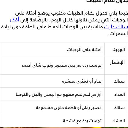
جدول نظام الطيبات
فيما يلي جدول
نظام الطيبات مكتوب
يوضح أمثلة على
الوجبات التي يمكن تناولها خلال اليوم، بالإضافة إلى
أفكار
سناك دايت
مناسبة بين الوجبات للحفاظ على الطاقة دون زيادة
السعرات.
الوجبة
أمثلة على الوجبات
ا
لإفطار
توست ردة مع جبن مطبوخ وكوب شاي أخضر
سناك
تفاح أو كمثرى مقشرة
الغداء
أرز مع لحم غنم مطهو مع البصل والجزر والكوسا
سناك
عصير رمان أو قطعة حلوى مسموحة
العشاء
توست ردة مع قشطة