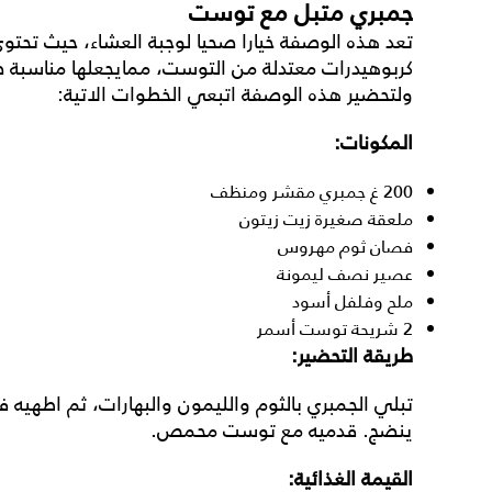
جمبري متبل مع توست
تعد هذه الوصفة خيارا صحيا لوجبة العشاء، حيث تحتو
كربوهيدرات معتدلة من التوست، ممايجعلها مناسبة
ولتحضير هذه الوصفة اتبعي الخطوات الاتية:
المكونات:
200 غ جمبري مقشر ومنظف
ملعقة صغيرة زيت زيتون
فصان ثوم مهروس
عصير نصف ليمونة
ملح وفلفل أسود
2 شريحة توست أسمر
طريقة التحضير:
تبلي الجمبري بالثوم والليمون والبهارات، ثم اطهيه
ينضج. قدميه مع توست محمص.
القيمة الغذائية: