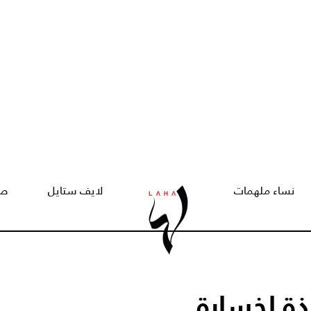
نساء ملهمات
لايف ستايل
صح
ة لخسارة