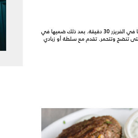
اخلطي جميع المكونات جيدا، ثم شكليها كفتة وضعيها في الفريزر 30 دقيقة. بعد ذلك ضعيها في
 الفرن على 200 لمدة 15–20 دقيقة حتى تنضج وتتحمر. تقدم مع سلطة أو زبادي