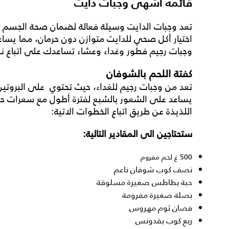
قائمة أشهى وجبات دايت
تعد
وجبات الدايت
وسيلة فعالة لضمان صحة الجسم و
اختيار أكل صحي للدايت متوازن دون حرمان، مما يساع
وجبات رجيم فطور وغداء وعشاء
تساعدك على اتباع 
كفتة اللحم بالشوفان
تعد من
وجبات رجيم
للغداء، حيث تحتوي على البروتين
يساعد على الشعور بالشبع لفترة أطول مع سعرات حرا
اللذيذة عن طريق اتباع الخطوات الاتية:
ستحتاجين الى المقادير التالية:
500 غ لحم مفروم
نصف كوب شوفان ناعم
حبة بطاطس صغيرة مسلوقة
بصلة صغيرة مفرومة
فصان ثوم مهروس
ربع كوب بقدونس