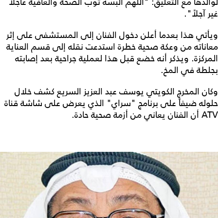
لوالدها مع التعليق: "اللهم ألبسه ثوب الصحة والعافية عاجلاً
غير آجلاً".
ويأتي هذا بعدما أعلن دخول الفنان إلى المستشفى على إثر
معاناته من وعكة صحية خطرة استدعت نقله إلى قسم العناية
المركزة. ويذكر أنه خضع قبل هذا لعملية جراحية بعد إصابته
بجلطة في المخ.
وكان المخرج الكويتي يوسف عبد العزيز السريع كشف خلال
حلوله ضيفاً على برنامج "سراي" الذي يعرض على شاشة قناة
ATV أن الفنان يعاني من أزمة صحية حادة.