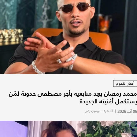
أخبار النجوم
محمد رمضان يعِد متابعيه بأجر مصطفى حدوتة لمَن
يستكمل أغنيته الجديدة
06 آب 2026
|
القاهرة - نيرمين زكي