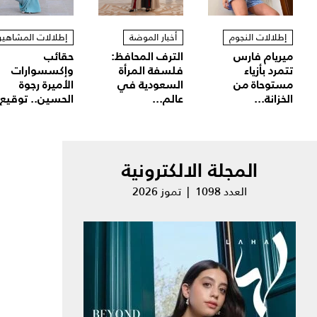
إطلالات النجوم
أخبار الموضة
إطلالات المشاهير
ميريام فارس
الترف المحافظ:
حقائب
تتمرد بأزياء
فلسفة المرأة
وإكسسوارات
مستوحاة من
السعودية في
الأميرة رجوة
الخزانة...
عالم...
الحسين.. توقيع.
المجلة الالكترونية
العدد 1098 | تموز 2026