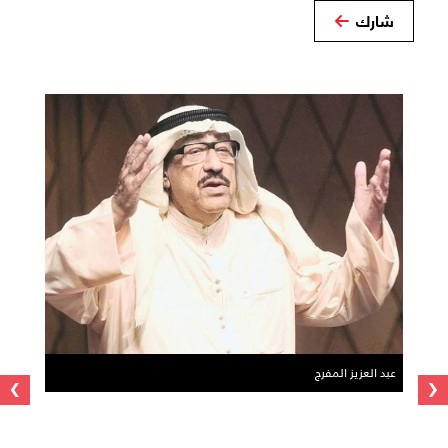
شارك
›
‹
عبد العزيز المفرج