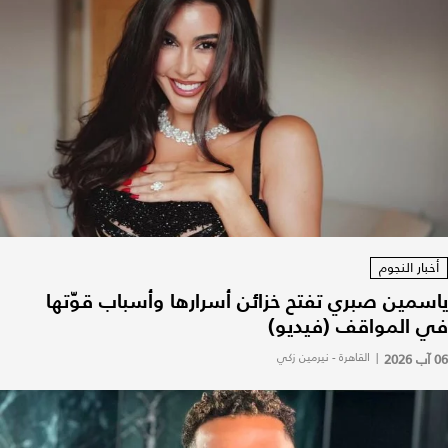
أخبار النجوم
ياسمين صبري تفتح خزائن أسرارها وأسباب قوّتها
في المواقف (فيديو)
06 آب 2026
|
القاهرة - نيرمين زكي