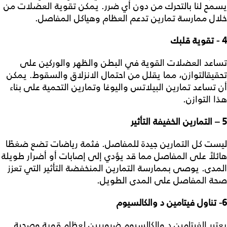
يسمح لنا بالتحرك من دون أي ضرر. يمكن تقوية العضلات من
خلال ممارسة تمارين تدعم العظام وهياكل المفاصل.
4 - تقوية قلبك
تساعد العضلات القوية في البطن والظهر والوركين على
تحقيقالتوازن، مما يقلل من احتمال الانزلاق والسقوط. يمكن
أن تساعد تمارين البيلاتس واليوغا وتمارين التحمية على بناء
هذا التوازن.
5 – التمارين الخفيفة التأثير
ليست كل التمارين جيدة للمفاصل. فثمة رياضات تضع ضغطًا
هائلاً على المفاصل مما قد يؤدي إلى إصابات أو أضرار طويلة
المدى. يوصى بممارسة التمارين المنخفضة التأثير التي تعزز
صحة المفاصل على المدى الطويل.
6- تناول فيتامين د والكالسيوم
يعتبر الفيتامين د والكالسيوم ضروريين لعظام قوية وصحية.