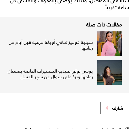
سلباً في المفاصل، ولذلك يوصى بالوقوف والمشي كل
ساعة تقريباً.
مقالات ذات صلة
سيلينا غوميز تعاني أوجاعاً مزعجة قبل أيام من
زفافها
يومي توثق بفيديو التحضيرات الخاصة بفستان
زفافها وتردّ على سؤال عن شهر العسل
شارك