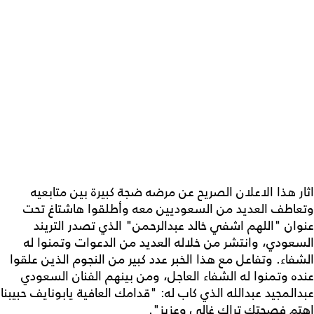
اثار هذا الاعلان الصريح عن مرضه ضجة كبيرة بين متابعيه
وتعاطف العديد من السعوديين معه وأطلقوا هاشتاغ تحت
عنوان "اللهم اشفي خالد عبدالرحمن⁩" الذي تصدر التريند
السعودي، وانتشر من خلاله العديد من الدعوات وتمنوا له
الشفاء. وتفاعل مع هذا الخبر عدد كبير من النجوم الذين علقوا
عنده وتمنوا له الشفاء العاجل، ومن بينهم الفنان السعودي
عبدالمجيد عبدالله الذي كاب له: ‏‎"قدامك العافية يابونايف حبيبنا
اهتم فصحتك تراك غالي وعزيز".