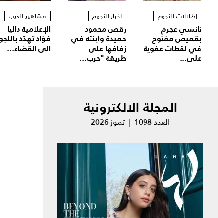
إطلالات النجوم
أخبار النجوم
مشاهير العرب
نانسي عجرم
رقص محمود
الإعلامية داليا
بقميص مفتوح
حميدة وابنته في
فؤاد تهدّد باللجو
في لقطات عفوية
زفافها على
الى القضاء...
على...
طريقة "حرب...
المجلة الالكترونية
العدد 1098 | تموز 2026