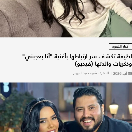
أخبار النجوم
لطيفة تكشف سر ارتباطها بأغنية "أنا بعجبني"..
وذكريات والدتها (فيديو)
08 آب 2026
|
القاهرة - شريف عبد الفهيم