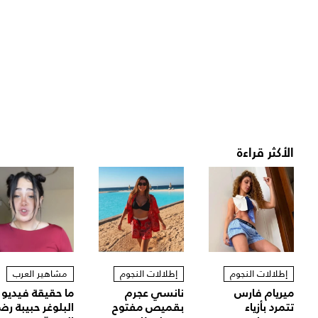
الأكثر قراءة
إطلالات النجوم
إطلالات النجوم
مشاهير العرب
ميريام فارس
نانسي عجرم
ما حقيقة فيديو
تتمرد بأزياء
بقميص مفتوح
البلوغر حبيبة رض