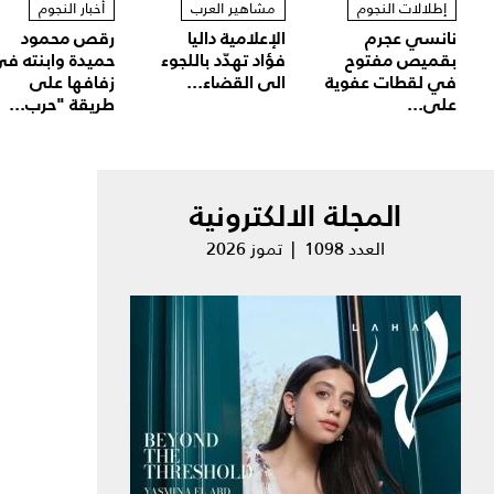
إطلالات النجوم
مشاهير العرب
أخبار النجوم
نانسي عجرم
الإعلامية داليا
رقص محمود
بقميص مفتوح
فؤاد تهدّد باللجوء
حميدة وابنته ف
في لقطات عفوية
الى القضاء...
زفافها على
على...
طريقة "حرب...
المجلة الالكترونية
العدد 1098 | تموز 2026