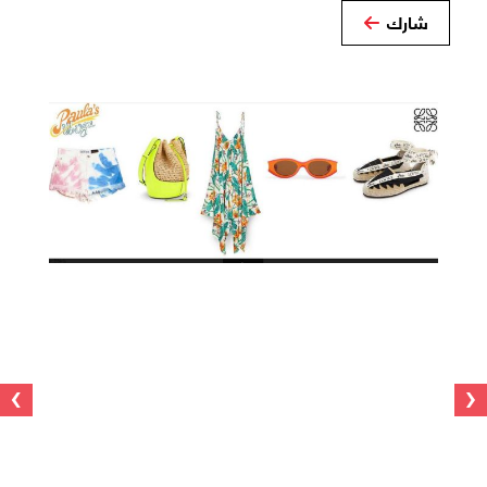
شارك
›
‹