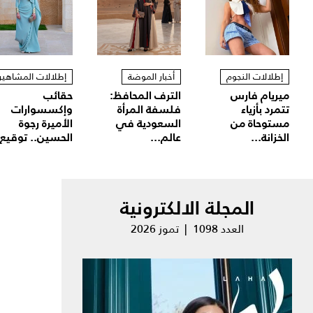
إطلالات النجوم
أخبار الموضة
إطلالات المشاهير
ميريام فارس
الترف المحافظ:
حقائب
تتمرد بأزياء
فلسفة المرأة
وإكسسوارات
مستوحاة من
السعودية في
الأميرة رجوة
الخزانة...
عالم...
الحسين.. توقيع.
المجلة الالكترونية
العدد 1098 | تموز 2026