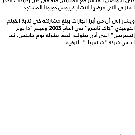
على التواصل المباشر مع المقربين منه في ظل إجراءات الحجر
المنزلي التي فرضها انتشار فيروس كورونا المستجد.
ويشار إلى أن من أبرز إنجازات بينغ مشاركته في كتابة الفيلم
الكوميدي "جاك كانغرو" في العام 2003 وفيلم "ذا بولر
إكسبريس" الذي أدى بطولته النجم بطولة توم هانكس. كما
أسس شركة "شانغريلا" للترفيه.