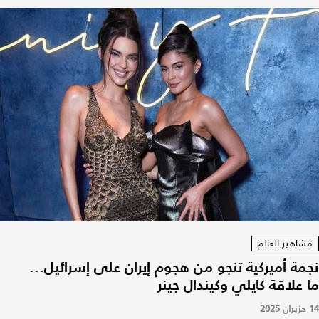
مشاهير العالم
نجمة أميركية تنجو من هجوم إيران على إسرائيل...
ما علاقة كايلي وكيندال جينر
14 حزيران 2025