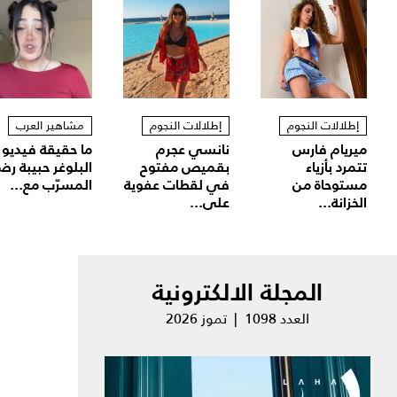
إطلالات النجوم
إطلالات النجوم
مشاهير العرب
ميريام فارس
نانسي عجرم
ما حقيقة فيديو
تتمرد بأزياء
بقميص مفتوح
البلوغر حبيبة رض
مستوحاة من
في لقطات عفوية
المسرّب مع...
الخزانة...
على...
المجلة الالكترونية
العدد 1098 | تموز 2026