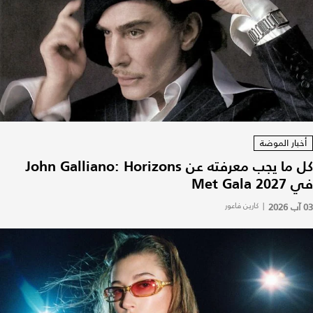
أخبار الموضة
كل ما يجب معرفته عن John Galliano: Horizons
في Met Gala 2027
03 آب 2026
|
كارين فاعور