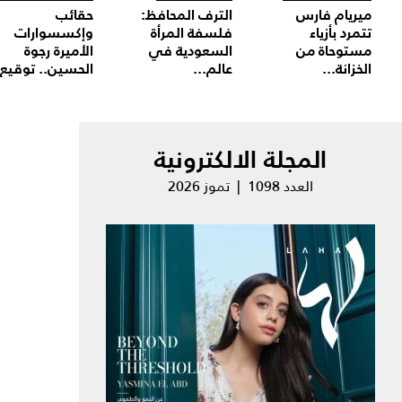
ميريام فارس
الترف المحافظ:
حقائب
تتمرد بأزياء
فلسفة المرأة
وإكسسوارات
مستوحاة من
السعودية في
الأميرة رجوة
الخزانة...
عالم...
الحسين.. توقيع.
المجلة الالكترونية
العدد 1098 | تموز 2026