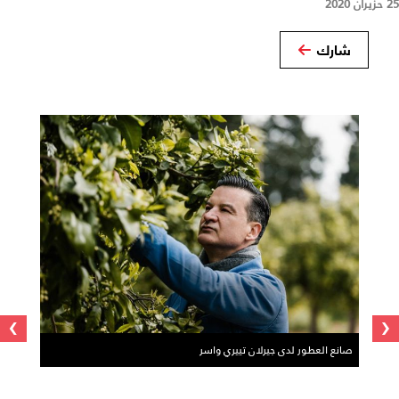
25 حزيران 2020
شارك
›
‹
صانع العطور لدى جيرلان تييري واسر