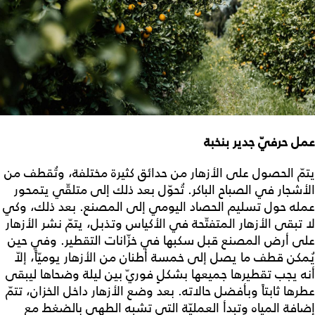
عمل حرفيّ جدير بنخبة
يتمّ الحصول على الأزهار من حدائق كثيرة مختلفة، وتُقطف من
الأشجار في الصباح الباكر. تُحوّل بعد ذلك إلى متلقّي يتمحور
عمله حول تسليم الحصاد اليومي إلى المصنع. بعد ذلك، وكي
لا تبقى الأزهار المتفتّحة في الأكياس وتذبل، يتمّ نشر الأزهار
على أرض المصنع قبل سكبها في خزّانات التقطير. وفي حين
يُمكن قطف ما يصل إلى خمسة أطنان من الأزهار يوميّاً، إلاّ
أنه يجب تقطيرها جميعها بشكلٍ فوريّ بين ليلة وضحاها ليبقى
عطرها ثابتاً وبأفضل حالاته. بعد وضع الأزهار داخل الخزان، تتمّ
إضافة المياه وتبدأ العمليّة التي تشبه الطهي بالضغط مع