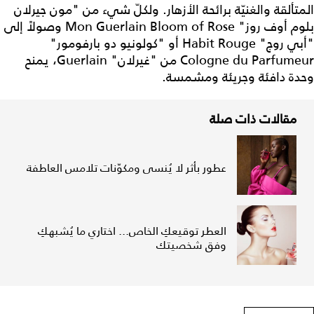
المتألقة والغنيّة برائحة الأزهار. ولكلّ شيء من "مون جيرلان
بلوم أوف روز" Mon Guerlain Bloom of Rose وصولاً إلى
"أبي روج" Habit Rouge أو "كولونيو دو بارفومور"
Cologne du Parfumeur من "غيرلان" Guerlain، يمنح
وحدة دافئة وجريئة ومشمسة.
مقالات ذات صلة
عطور بأثر لا يُنسى ومكوّنات تلامس العاطفة
العطر توقيعكِ الخاص... اختاري ما يُشبهكِ
وفق شخصيتك