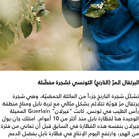
البرتقال المرّ (النارنج) التونسي كشجرة مفضّلة
تشكّل شجرة النارنج جزءاً من العائلة الحمضيّة، وهي شجرة
برتقال مرّ قويّة تتلائم بشكلٍ مثالي مع تربة نابل ومناخ منطقة
رأس الطيب في تونس. كانت "غيرلان" Guerlain العميلة
الوحيدة هنا لقطّارة نابل منذ أكثر من 10 أعوام. امتلك جان-بول
جيرلان بنفسه هذه القطّارة في السابق قبل أن تعاني من فترة
من الهجر، وارتفع اليوم الإنتاج في قطّارة نابل بفضل الدعم