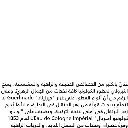
غنيّ بالكثير من الخصائص الخفيفة والزاهية والمشمسة، يمنح
النيرولي لعطور الكولونيا كافة نفحات من الجمال الزهريّ. وعلى
الرغم من أنّ أنواع العطور على غرار "جيرليناد" Guerlinade لا
تتمتّع بدرجات قويّة من زهر البرتقال في البداية، غالباً ما يُدرج
زهر البرتقال في أعلى لائحة التركيبة. ويضيف على "لو دو
كولونيو أمبريال" L’Eau de Cologne Impérial لعام 1853
وفرةً خضراء، ونفحات من العسل اللذيذ، والدرجات الزاهية