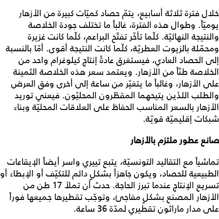
خلال فترة ثلاثة أسابيع، يتمّ حصاد كميّات كبيرة من الأزهار
يوميّاً. وطوال هذه الفترة، غالباً ما تختلف جودة الخلاصة
والنتيجة النهائيّة. كلّما تأخّر تفتّح البراعم، كلّما كانت غزيرة
ومحمّلة بالزيوت العطريّة، كلّما كانت النتيجة أقوى. أمّا بالنسبة
إلى الحصاد العادي، فيستغرق عادةً إنتاج كيلوغرام واحد من
الخلاصة طنّاً من الأزهار. ويعتمد سعر هذه الخلاصة الثمينة
على الأزهار، وغالباً ما يتغيّر من ساعة إلى أخرى وفق العرض
والطلب اللذَين يتيحهما المقطّرون المحليّون. فيعني توريد
الأزهار بالسعر المناسب الحفاظ على العلاقات المحليّة وبناء
شبكات إقليميّة قويّة.
صانع عطور ملتزم بالأزهار
تماشياً مع التقاليد التونسيّة، يتبع تييري واسر أيضاً الإيقاعات
الطبيعية للحصاد، ويكون جاهزاً بشكلٍ دائم للتكيّف أو الإبطاء أو
تسريع الإنتاج عندما تبرز الحاجة. حدث أن تملأ 17 طن من
الأزهار المصنع بشكلٍ مفاجئ، وتوجّب تقطيرها جميعها فوراً
على مدار ماراثون تقطيري لمدّة 36 ساعة.