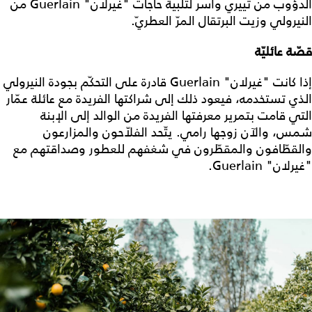
الدؤوب من تييري واسر لتلبية حاجات "غيرلان" Guerlain من
النيرولي وزيت البرتقال المرّ العطريّ.
قصّة عائليّة
إذا كانت "غيرلان" Guerlain قادرة على التحكّم بجودة النيرولي
الذي تستخدمه، فيعود ذلك إلى شراكتها الفريدة مع عائلة عمّار
التي قامت بتمرير معرفتها الفريدة من الوالد إلى الإبنة
شمس، والآن زوجها رامي. يتّحد الفلاّحون والمزارعون
والقطّافون والمقطّرون في شغفهم للعطور وصداقتهم مع
"غيرلان" Guerlain.