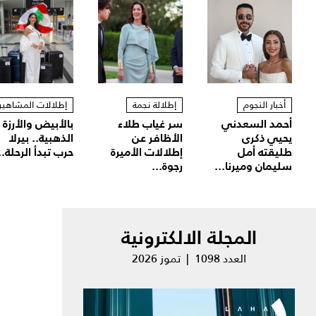
أخبار النجوم
إطلالة نجمة
إطلالات المشاهير
أحمد السعدني
سر غياب طلاء
بالأبيض والأرزة
يحيي ذكرى
الأظافر عن
الذهبية.. بيرلا
طليقته أمل
إطلالات الأميرة
حرب تبدأ الرحلة..
سليمان وميرنا...
رجوة...
المجلة الالكترونية
العدد 1098 | تموز 2026