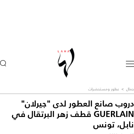
جمال
>
عطور ومستحضرات
دروب صانع العطور لدى "جيرلان"
GUERLAIN قطف زهر البرتقال في
نابل، تونس