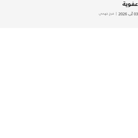
عفوية
03 آب 2026
|
فرح جهمي
مجلة لها تهتم بدعم الشباب وتمكين
المرأة العصرية وأسلوب الحياة.
موضة
لايف ستايل