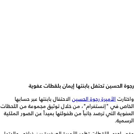
رجوة الحسين تحتفل بابنتها إيمان بلقطات عفوية
واختارت
الأميرة رجوة الحسين
الاحتفال بابنتها عبر حسابها
الخاص في "إنستغرام"، من خلال توثيق مجموعة من اللحظات
العفوية التي ترصد جانباً من طفولتها بعيداً عن الصور الملكية
الرسمية.
وفي إحدى اللقطات تظهر الأميرة الصغيرة بين ذراعَي والدتها