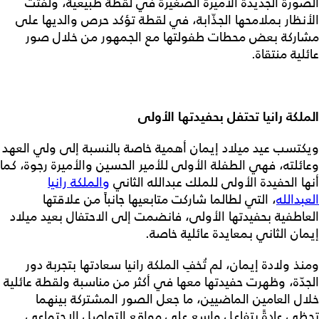
الصورة الجديدة الأميرة الصغيرة في لقطة طبيعية، ولفتت
الأنظار بملامحها الجذّابة، في لقطة تؤكد حرص والديها على
مشاركة بعض محطات طفولتها مع الجمهور من خلال صور
عائلية منتقاة.
الملكة رانيا تحتفل بحفيدتها الأولى
ويكتسب عيد ميلاد إيمان أهمية خاصة بالنسبة إلى ولي العهد
وعائلته، فهي الطفلة الأولى للأمير الحسين والأميرة رجوة، كما
أنها الحفيدة الأولى للملك عبدالله الثاني
والملكة رانيا
العبدالله
، التي لطالما شاركت متابعيها جانباً من علاقتها
العاطفية بحفيدتها الأولى، فانضمت إلى الاحتفال بعيد ميلاد
إيمان الثاني بمعايدة عائلية خاصة.
ومنذ ولادة إيمان، لم تُخفِ الملكة رانيا سعادتها بتجربة دور
الجدّة، وظهرت حفيدتها معها في أكثر من مناسبة ولقطة عائلية
خلال العامين الماضيين، ما جعل الصور المشتركة بينهما
تحظى عادةً بتفاعل واسع على مواقع التواصل الاجتماعي.