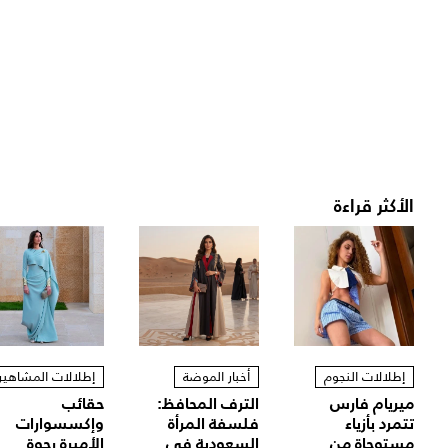
الأكثر قراءة
إطلالات النجوم
أخبار الموضة
إطلالات المشاهير
ميريام فارس
الترف المحافظ:
حقائب
تتمرد بأزياء
فلسفة المرأة
وإكسسوارات
مستوحاة من
السعودية في
الأميرة رجوة