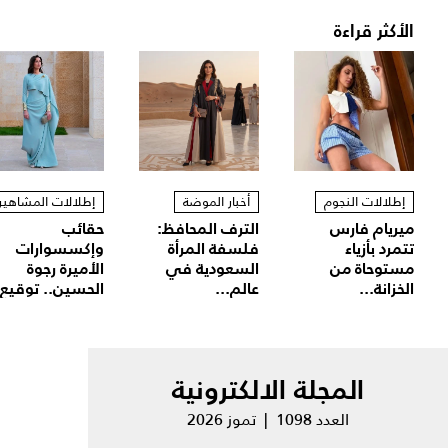
الأكثر قراءة
إطلالات النجوم
أخبار الموضة
إطلالات المشاهير
ميريام فارس
الترف المحافظ:
حقائب
تتمرد بأزياء
فلسفة المرأة
وإكسسوارات
مستوحاة من
السعودية في
الأميرة رجوة
الخزانة...
عالم...
الحسين.. توقيع.
المجلة الالكترونية
العدد 1098 | تموز 2026