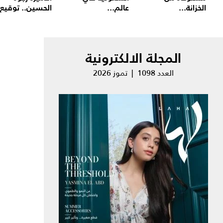
الخزانة...
عالم...
الحسين.. توقيع.
المجلة الالكترونية
العدد 1098 | تموز 2026