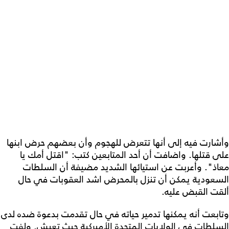
وأشارت فيه إلى أنها تتعرض للهجوم وأن بعضهم حرض ابنها
على قتلها. واضافت أن أحد المتابعين كتب: "اقتل أمك يا
معاذ". وأعربت عن استيائها الشديد مضيفة أن السلطات
السعودية يمكن أن تنزل بالمحرض اشد العقوبات في حال
ألقت القبض عليه.
وتابعت أنه يمكنها تدمير حياته في حال تقدمت بدعوة ضده لدى
السلطات في الولايات المتحدة الأميركية حيث تعيش. ولفت