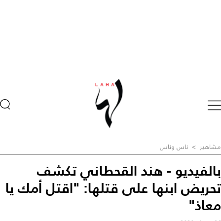
مشاهير
>
ناس وناس
بالفيديو - هند القحطاني تكشف
تحريض ابنها على قتلها: "اقتل أمك يا
معاذ"