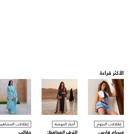
الأكثر قراءة
إطلالات النجوم
أخبار الموضة
إطلالات المشاهير
ميريام فارس
الترف المحافظ:
حقائب