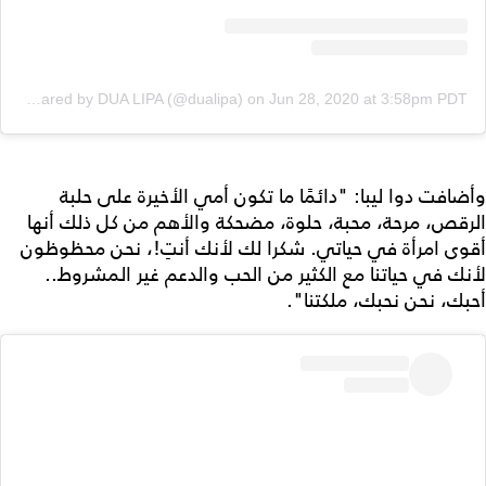
A post shared by DUA LIPA (@dualipa)
on
Jun 28, 2020 at 3:58pm PDT
وأضافت دوا ليبا: "دائمًا ما تكون أمي الأخيرة على حلبة
الرقص، مرحة، محبة، حلوة، مضحكة والأهم من كل ذلك أنها
أقوى امرأة في حياتي. شكرا لك لأنك أنتِ!، نحن محظوظون
لأنك في حياتنا مع الكثير من الحب والدعم غير المشروط..
أحبك، نحن نحبك، ملكتنا".