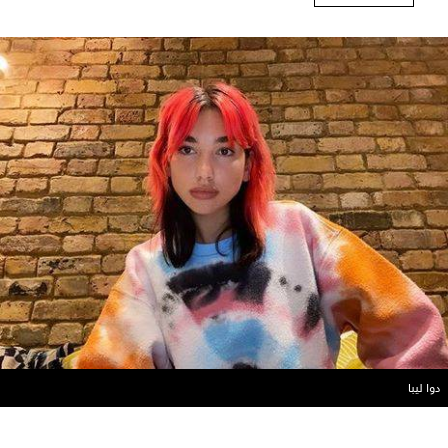
دوا ليبا​