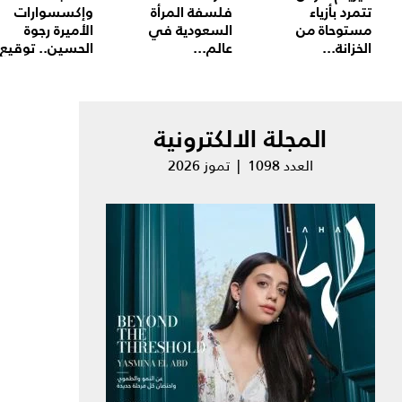
تتمرد بأزياء
فلسفة المرأة
وإكسسوارات
مستوحاة من
السعودية في
الأميرة رجوة
الخزانة...
عالم...
الحسين.. توقيع.
المجلة الالكترونية
العدد 1098 | تموز 2026