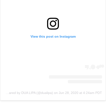
View this post on Instagram
A post shared by DUA LIPA (@dualipa)
on
Jun 28, 2020 at 4:24am PDT