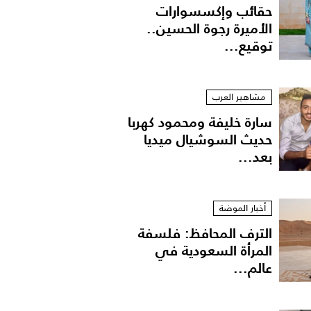
حقائب وإكسسوارات
الأميرة رجوة الحسين..
توقيع...
مشاهير العرب
سارة خليفة ومحمود كهربا
حديث السوشيال ميديا
بعد...
أخبار الموضة
الترف المحافظ: فلسفة
المرأة السعودية في
عالم...