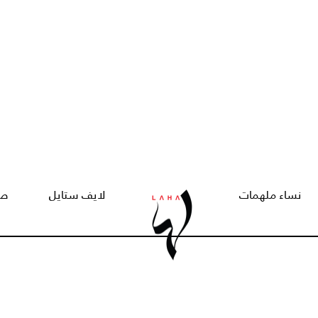
نساء ملهمات
لايف ستايل
صح