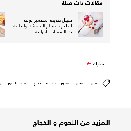
مقالات ذات صلة
أسهل طريقة لتحضير بوظة
البطيخ بالنعناع المنعشة والخالية
من السعرات الحرارية
شارك
سمن
حمص
معجون البندورة
نعناع
عصير الليمون
ز
المزيد من اللحوم و الدجاج