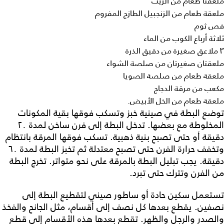
ملعقتا طعام من الزيت
ملعقة طعام من الزنجبيل الطازج المفروم
فص ثوم
ثلاثة أرباع الكوب من الماء
٣ ملاعق صغيرة من دقيق الذرة
ملعقتان صغيرتان من صلصة الشواء
ملعقة طعام من صلصة الصويا
مكعب من مرقة الدجاج
ملعقة طعام من الخل الأبيض.
توضع البطة في صينية خبز وتسكب فوقها بقية المكونات
المخلوطة مع بعضها. تدخل البطة إلى فرن ساخن لمدة ٢٠
دقيقة أو حتى تصبح بنية ذهبية. تسكب فوقها المرقة بانتظام
وتخفف حرارة الفرن حتى تصبح معتدلة ثم تخبز البطة لمدة ٦٠
دقيقة. يجب تبليل البطة بالمرقة على نحو متواتر. تخرج البطة
من الفرن وتترك حتى تبرد.
تستعمل سكين حادة أو ساطور صيني لتقطيع البطة إلى
نصفين. يقطع بعدها كل نصف إلى أقسام، مثل الجانح والفخذ
والصدر والرجل والظهر. تقطع بعدها هذه الأقسام إلى قطع