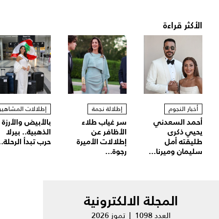
الأكثر قراءة
أخبار النجوم
إطلالة نجمة
إطلالات المشاهير
أحمد السعدني
سر غياب طلاء
بالأبيض والأرزة
يحيي ذكرى
الأظافر عن
الذهبية.. بيرلا
طليقته أمل
إطلالات الأميرة
حرب تبدأ الرحلة..
سليمان وميرنا...
رجوة...
المجلة الالكترونية
العدد 1098 | تموز 2026