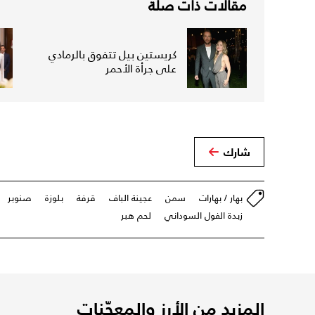
مقالات ذات صلة
كريستين بيل تتفوق بالرمادي
على جرأة الأحمر
شارك
بهار / بهارات
سمن
عجينة الباف
قرفة
بلوزة
صنوبر
زبدة الفول السوداني
لحم هبر
المزيد من الأرز والمعجّنات