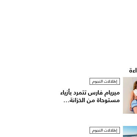
اءة
إطلالات النجوم
ميريام فارس تتمرد بأزياء
مستوحاة من الخزانة...
إطلالات النجوم