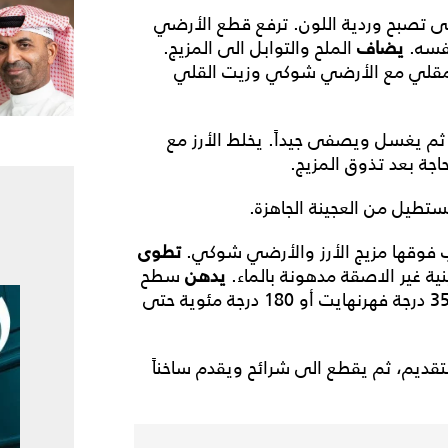
تصبح وردية اللون. ترفع قطع الأرضي
نفسه.
يضاف
الملح والتوابل الى المزيج.
لمقلي مع الأرضي شوكي وزيت القلي
ثم يغسل ويصفى جيداً. يخلط الأرز مع
ة بعد تذوق المزيج.
ستطيل من العجينة الجاهزة.
 فوقها مزيج الأرز والأرضي شوكي.
تطوى
ية غير الاصقة مدهونة بالماء.
يدهن
سطح
العجينة بمزيج البيض وتخبز الصينية في فرن حرارته 350 درجة فهرنهايت أو 180 درجة مئوية حتى
ديم، ثم يقطع الى شرائح ويقدم ساخناً