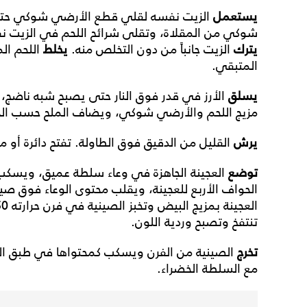
يستعمل
الزيت نفسه لقلي قطع الأرضي شوكي حتى 
شوكي من المقلاة، وتقلى شرائح اللحم في الزيت 
يترك
الزيت جانباً من دون التخلص منه.
يخلط
اللحم ا
المتبقي.
يسلق
الأرز في قدر فوق النار حتى يصبح شبه ناضج، 
مزيج اللحم والأرضي شوكي، ويضاف الملح حسب الحاج
يرش
القليل من الدقيق فوق الطاولة. تفتح دائرة أو م
توضع
العجينة الجاهزة في وعاء سلطة عميق، ويسكب
الحواف الأربع للعجينة، ويقلب محتوى الوعاء فوق صين
تنتفخ وتصبح وردية اللون.
تخرج
الصينية من الفرن ويسكب كمحتواها في طبق التق
مع السلطة الخضراء.