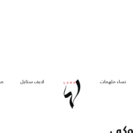
نساء ملهمات
لايف ستايل
صح
وكي