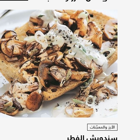
الأرز والمعجّنات
سندويش الفطر