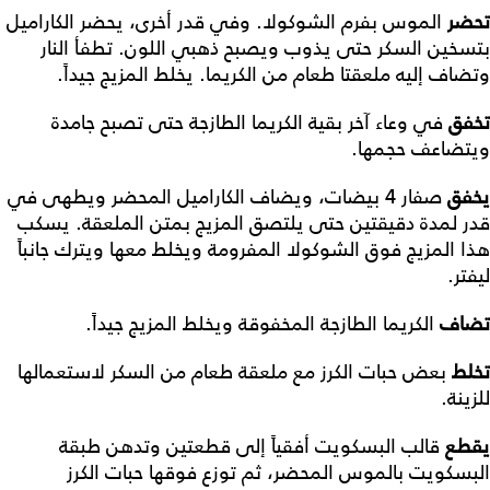
تحضر
الموس بفرم الشوكولا. وفي قدر أخرى، يحضر الكاراميل
بتسخين السكر حتى يذوب ويصبح ذهبي اللون. تطفأ النار
وتضاف إليه ملعقتا طعام من الكريما. يخلط المزيج جيداً.
تخفق
في وعاء آخر بقية الكريما الطازجة حتى تصبح جامدة
ويتضاعف حجمها.
يخفق
صفار 4 بيضات، ويضاف الكاراميل المحضر ويطهى في
قدر لمدة دقيقتين حتى يلتصق المزيج بمتن الملعقة. يسكب
هذا المزيج فوق الشوكولا المفرومة ويخلط معها ويترك جانباً
ليفتر.
تضاف
الكريما الطازجة المخفوقة ويخلط المزيج جيداً.
تخلط
بعض حبات الكرز مع ملعقة طعام من السكر لاستعمالها
للزينة.
يقطع
قالب البسكويت أفقياً إلى قطعتين وتدهن طبقة
البسكويت بالموس المحضر، ثم توزع فوقها حبات الكرز