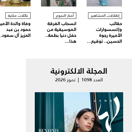
إطلالات المشاهير
أخبار النجوم
عائلات ملكية
حقائب
انسحاب الفرقة
وفاة والدة الأمير
وإكسسوارات
الموسيقية من
حمود بن عبد
الأميرة رجوة
حفل دنيا بطمة..
العزيز آل سعود..
الحسين.. توقيع...
هذا...
المجلة الالكترونية
العدد 1098 | تموز 2026