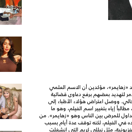
د «زهايمر»، مؤكدين أن الاسم العلمي
ر لتهديد بعضهم برفع دعاوى قضائية
لي. ووصل اعتراض هؤلاء الأطباء إلى
طالباً إياه بتغيير اسم الفيلم، وهو ما
تداول للمرض بين الناس وهو «زهايمر». من
ه في الفيلم، لكنه توقف عدة أيام بسبب
زيونية، مثل نيللي كريم التي انشغلت