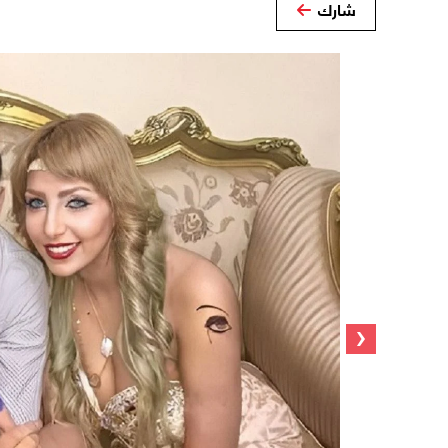
شارك
‹