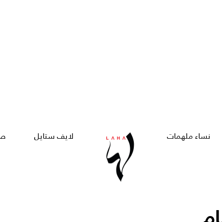
نساء ملهمات
لايف ستايل
صح
ام