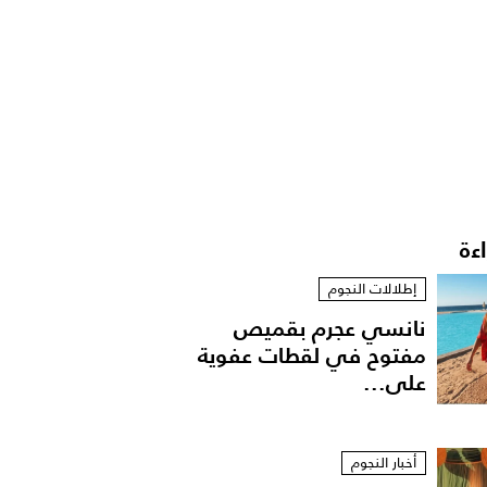
اءة
إطلالات النجوم
نانسي عجرم بقميص
مفتوح في لقطات عفوية
على...
أخبار النجوم