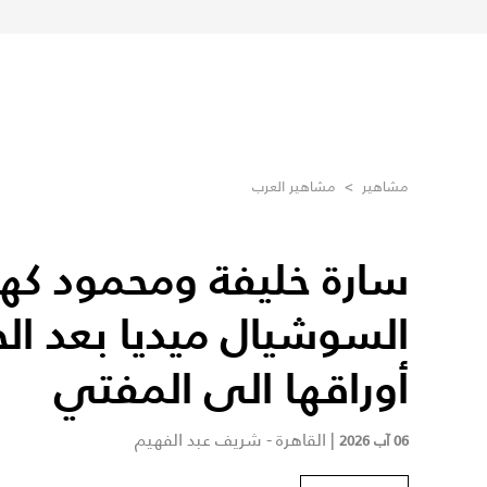
مشاهير
>
مشاهير العرب
سارة خليفة ومحمود كهر
السوشيال ميديا بعد الح
أوراقها الى المفتي
|
القاهرة - شريف عبد الفهيم
06 آب 2026