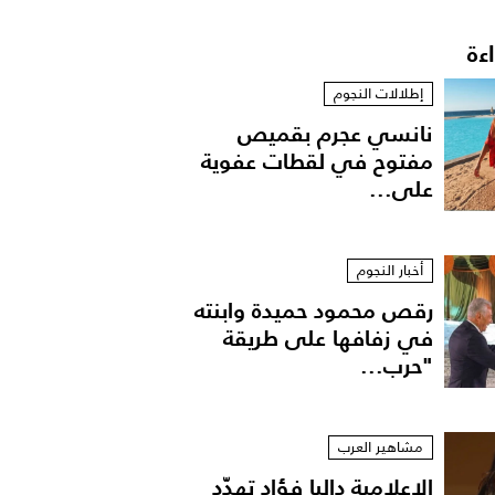
اءة
إطلالات النجوم
نانسي عجرم بقميص
مفتوح في لقطات عفوية
على...
أخبار النجوم
رقص محمود حميدة وابنته
في زفافها على طريقة
"حرب...
مشاهير العرب
الإعلامية داليا فؤاد تهدّد