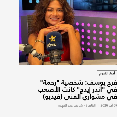
أخبار النجوم
رح يوسف: شخصية "رحمة"
ي "أندر إيدج" كانت الأصعب
ي مشواري الفني (فيديو)
0 آب 2026
|
القاهرة - شريف عبد الفهيم