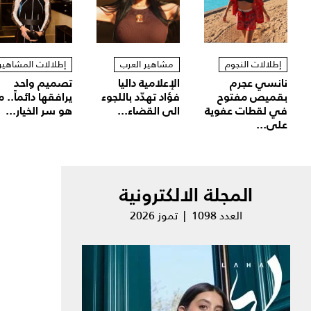
إطلالات النجوم
مشاهير العرب
إطلالات المشاهير
نانسي عجرم
الإعلامية داليا
تصميم واحد
بقميص مفتوح
فؤاد تهدّد باللجوء
يرافقها دائماً.. م
في لقطات عفوية
الى القضاء...
هو سر الخيار...
على...
المجلة الالكترونية
العدد 1098 | تموز 2026