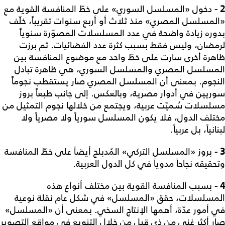
2 -
دخول «المسلسل السوري» على خطّ المنافسة القوية مع
«المسلسل المصري» منذ ثلاث أو أربع سنوات تقريباً، خلّف
بدوره زيادة واضحة في عدد المسلسلات المصوّرة سنوياً
لرمضان، وليس فقط بسبب كثرة عدد الفضائيات. ثم برزت
ظاهرة أخرى سارت على خطّ واحد مع موضوع المنافسة بين
المسلسل المصري والمسلسل السوري، هي ظاهرة تبادل
النجوم. بمعنى أن المسلسل المصري صار يستقطب نجوماً
سوريين في أدوار مصرية، وبالعكس. إلى جانب طبعاً بروز
مسلسلات سُميّت عربية، ويجتمع من خلالها نجوم التمثيل من
مختلف الدول، فلا يكون المسلسل سورياً ولا مصرياً ولا
لبنانياً، بل عربياً.
3 -
بروز «المسلسل التركي» المُدبلج أيضاً على خطّ المنافسة
وتحقيقه نجاحاً مدوياً في كل الدول العربية.
4 -
بسبب المنافسة القوية بين مختلف أنواع هذه
المسلسلات، حقق «المسلسل» في شكل عام نقلة نوعية
في أمور عدّة، أهمها الإنتاج السخي. بمعنى أن «المسلسل»
صار أكثر غنى من ذي قبل من خلال التنويع في مواقع التصوير