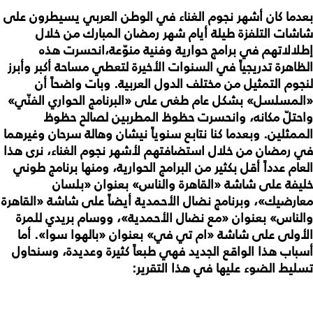
بعدما كان أشهر نجوم الغناء في الوطن العربي يسيطرون على
شاشات التلفزة طيلة أيام شهر رمضان المبارك من خلال
إطلالاتهم في برامج حوارية وفنية منوّعة،انحسرت هذه
الظاهرة تدريجياً في السنوات الأخيرة لتعطي مساحة أكبر وأبرز
لنجوم التمثيل من مختلف الدول العربية. وبات واضحاً أن
«المسلسل» بشكل عام طغى على «البرنامج الحواري الفنّي»
واحتلّ مكانه، وانحسرت حظوظ المطربين لصالح حظوظ
الممثلين. وبعدما كنا نتابع سنوياً نيشان وهالة سرحان وغيرهما
في رمضان من خلال استضافتهم لأشهر نجوم الغناء، نرى هذا
العام عدداً أقل بكثير من البرامج الحوارية، ومنها برنامج طوني
خليفة على شاشة «القاهرة والناس» بعنوان «بلسان
معارضيك»، وبرنامج نضال الأحمدية أيضاً على شاشة «القاهرة
والناس» بعنوان «مع نضال الأحمدية»، ووسام بريدي للمرة
الأولى على شاشة «ام تي في» بعنوان «بالهوا سوا». أما
أسباب هذا الواقع الجديد فهي طبعاً كثيرة وعديدة، وسنحاول
تسليط الضوء عليها في هذا التقرير: