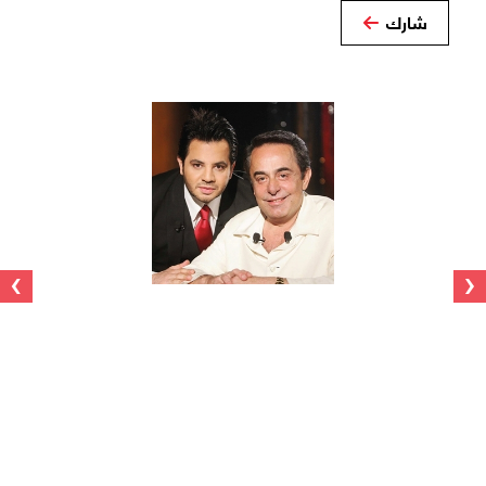
شارك
›
‹