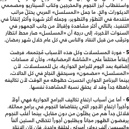
واستقطاب أبرز النجوم والمخرجين وكتاب السيناريو ومصممي
الديكورات والخ. ما جعل «المسلسل» العربي يحتلّ مراتب
متقدمة في التطوّر والتطوير، وجعله أكثر شهرة وأكثر إتقاناً في
التنفيذ، بالتالي أكثر مشاهدة وإقبالاً من جانب الجمهور في
السنوات الأخيرة، إلى درجة أن «المسلسل» صار محط انتظار
وترقّب من قبل النقاد والناس في كل عام خلال شهر رمضان.
5 -
فورة المسلسلات وكل هذه الأسباب مُجتمعة، فرضت
إيقاعاً مختلفاً على «الشاشة الرمضانية»، وكأن لا مساحات
إضافية بعد اليوم للبرامج الحوارية، بل للمسلسلات. لأن
«المسلسل» «مضمون» وسيحقق النجاح في كل الحالات،
بينما البرنامج الحواري انحسرت حظوظه مع الوقت لأن تكاليفه
باهظة جداً وقد لا يحقق نسبة المشاهدة نفسها.
6 -
أما عن أسباب ارتفاع تكاليف البرامج الحوارية فهي أولاً
وأخيراً ارتفاع الأجور التي يتقاضاها النجوم في برامج مماثلة.
قلائل جداً هم من يطلّون من دون مقابل، بينما أغلب النجوم
يرفضون الظهور مجاناً ويطلبون أجوراً تتخطّى الستين ألفاً
والسبعين ألف دولار أميركي لحلقة واحدة. فإن كان الإنتاج