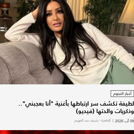
أخبار النجوم
لطيفة تكشف سر ارتباطها بأغنية "أنا بعجبني"..
وذكريات والدتها (فيديو)
08 آب 2026
|
القاهرة - شريف عبد الفهيم