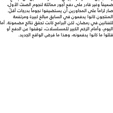
ضعيفاً وغير قادر على دفع أجور مماثلة لنجوم الصفّ الأول،
صار لزاماً على المحاورين أن يستضيفوا نجوماً بدرجات أقلّ.
المنتجون كانوا يدفعون في السابق مبالغ كبيرة ومرتفعة
للفنانين في رمضان، لكن البرامج كانت تحقق نتائج مضمونة. أما
اليوم، وأمام الزخم الكبير للمسلسلات، توقفوا عن الدفع أو
قللوا ما كانوا يدفعونه، وهذا ما فرض الواقع الجديد.