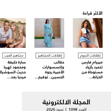
الأكثر قراءة
إطلالات النجوم
إطلالات المشاهير
مشاهير العرب
ميريام فارس
حقائب
سارة خليفة
تتمرد بأزياء
وإكسسوارات
ومحمود كهربا
مستوحاة من
الأميرة رجوة
حديث السوشيال
الخزانة...
الحسين.. توقيع...
ميديا بعد...
المجلة الالكترونية
العدد 1098 | تموز 2026