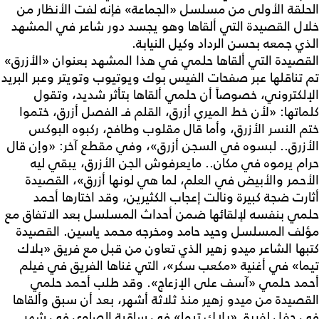
الحلقة الأولى من مسلسل «الجماعة» فإنه لفت الأنظار من
خلال القصيدة التي ألقاها وهو يجسد دور شاعر في المشهد
الذي جمعه بحسن الرداد وكيل النيابة.
القصيدة التي ألقاها حلمي في هذا المشهد بعنوان «الأزرق»
تم تناقلها عبر صفحات الفيس بوك ويوتيوب وتويتر وعبر البريد
الإلكتروني، خصوصاً أن حلمي ألقاها بتأثر شديد، وتقول
كلماتها: «لأن خط الميري أزرق، القلم فـ الفصل أزرق، ختموا
ختم النسر الأزرق، وأما قال مقلوب وطافح، ركبوه البوكس
الأزرق.. لبسوه في السجن أزرق»، وفي مقطع آخر: «وإن قال
حرام يرموه في مكان.. مايعرفوش الجن الأزرق، يبقي ليه
الأحمر والأبيض في العلم، لما هي لونها أزرق»، القصيدة
أثارت ضجة كبيرة ونالت إعجاب الكثيرين، وقد اختارها أحمد
حلمي بنفسه لإلقائها ضمن أحداث المسلسل بعد الاتفاق مع
مؤلف المسلسل وحيد حامد ومخرجه محمد ياسين. القصيدة
كتبها الشاعر ميدو زهير الذي تعاون من قبل مع فريق «بلاك
تيما» في أغنية «مكعب سكر»، التي غناها الفريق في فيلم
أحمد حلمي «آسف على الإزعاج». وقد طلب أحمد حلمي
القصيدة من ميدو زهير منذ ثلاثة أشهر، بعد أن سبق وألقاها
في حفل لفريق «بلاك تيما» في ساقية الصاوي في شهر