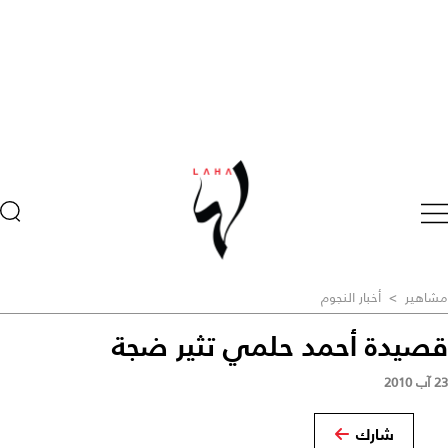
مشاهير
>
أخبار النجوم
قصيدة أحمد حلمي تثير ضجة
23 آب 2010
شارك