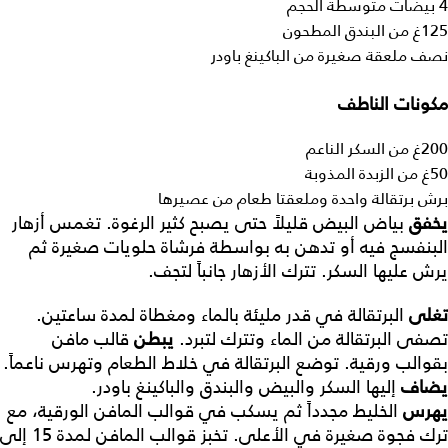
4 بيضات متوسطة الحجم
125غ من البندق المطحون
نصف ملعقة صغيرة من الباكينغ باودر
مكونات الناطف
200غ من السكر الناعم
50غ من الزبدة المذوبة
برش برتقالة واحدة وملعقتا طعام من عصيرها
يخفق
بياض البيض قليلاً حتى يصبح كثير الرغوة. تغمس أزهار
البنفسج فيه أو تدهن به بواسطة فرشاة حلويات صغيرة ثم
يرش عليها السكر. تترك الأزهار جانباً لتجف.
تغلى
البرتقالة في قدر مليئة بالماء ومغطاة لمدة ساعتين.
تصفى البرتقالة من الماء وتترك لتبرد.
يبطن
قالب مافن
بقوالب ورقية. توضع البرتقالة في خلاط الطعام وتهرس ناعماً.
يضاف
إليها السكر والبيض والبندق والباكينغ باودر.
يهرس
الخليط مجدداً ثم يسكب في قوالب المافن الورقية، مع
ترك فجوة صغيرة في الأعلى. تخبز قوالب المافن لمدة 15 إلى