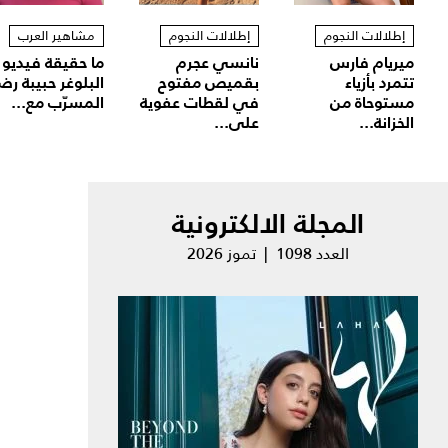
إطلالات النجوم
إطلالات النجوم
مشاهير العرب
ميريام فارس
نانسي عجرم
ما حقيقة فيديو
تتمرد بأزياء
بقميص مفتوح
البلوغر حبيبة رض
مستوحاة من
في لقطات عفوية
المسرّب مع...
الخزانة...
على...
المجلة الالكترونية
العدد 1098 | تموز 2026