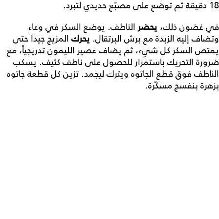
18 دقيقة ثم توضع على مصبّع حديدي لتبرد.
في غضون ذلك،
يحضر
الناطف. يوضع السكر في وعاء
وتضاف إليه الزبدة مع برش البرتقال.
يحرك
المزيج جيداً حتى
يمتص السكر كل شيء، ثم يضاف عصير الليمون تدريجياً، مع
ضرورة التحريك باستمرار للحصول على ناطف كثيف. يسكب
الناطف فوق قطع الجاتوه ويترك ليجمد. تزين كل قطعة جاتوه
بزهرة بنفسج مسكّرة.