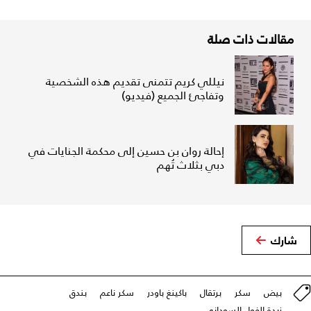
مقالات ذات صلة
نيللي كريم تتمنى تقديم هذه الشخصية
وتفاجئ الجميع (فيديو)
إحالة روان بن حسين إلى محكمة الجنايات في
دبي بثلاث تُهم
شارك
بيض
سكر
برتقال
باكينغ باودر
سكر ناعم
بندق
زبدة الفول السوداني