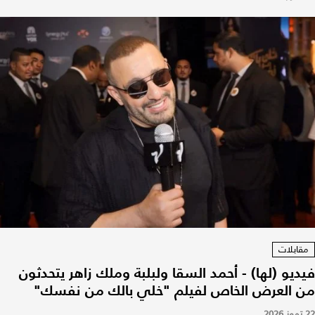
مقابلات
فيديو (لها) - أحمد السقا ولبلبة وملك زاهر يتحدثون
من العرض الخاص لفيلم "خلي بالك من نفسك"
22 تموز 2026