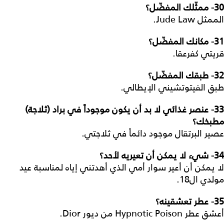
30
- ممثّلك المفضّل؟
الممثل Jude Law.
31-
مكانك المفضّل؟
قريتي كفرعقا.
32
- طبقك المفضّل؟
طبق الفيتوتشيني الإيطالي.
33- عنصر غذائي لا بد أن يكون موجوداً في براد (ثلاجة)
مطبخك؟
عصير البرتقال موجود دائماً في ثلاجتي.
34
- شيء لا يمكن أن تعيريه لأحد؟
لا يمكن أن أعير سوار أمي الذي أهدتني إياه لمناسبة عيد
مولدي ال18.
35
- عطر تعشقينه؟
أعشق عطر Hypnotic Poison من ديور Dior.