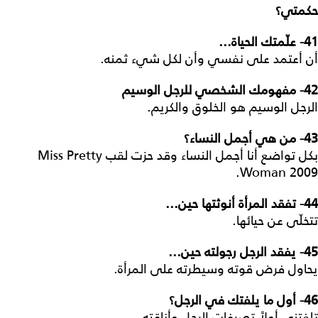
حكمتي؟
41-
علّمتك الحياة...
أن أعتمد على نفسي وأن لكل شيء ثمنه.
42-
مفهومك الشخصي للرجل الوسيم
الرجل الوسيم هو الخلوق والكريم.
3
4
- من هي أجمل النساء؟
بكل تواضع أنا أجمل النساء وقد حزت لقب Miss Pretty
Woman 2009.
44
- تفقد المرأة أنوثتها حين...
تتخلّى عن حيائها.
45
- يفقد الرجل رجولته حين...
يحاول فرض قوته وسيطرته على المرأة.
46
- أول ما يلفتك في الرجل؟
تلفتني أولاً تصرفات الرجل وأناقته.