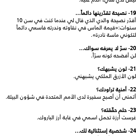
19-
نصيحة تقدّرينها دائماً...
أقدّر نصيحة والدي الذي قال لي عندما كنت في سن 10
سنوات:«قيمة الماس في نقاوته وندرته فاسعي دائماً
لتكوني ماسة نادرة».
20-
سرّ لا يعرفه سواك...
لن أفضحه كونه سرّاً.
21-
لون يشبهك؟
لون الأزرق الملكي يشبهني.
22-
أمنية تراودك؟
أتمنى أن أصبح سفيرة لدى الأمم المتحدة في شؤون البيئة.
23-
حلم حقّقته؟
غرست أرزة تحمل اسمي في غابة أرز الباروك.
24-
شخصية إستثنائية لك...