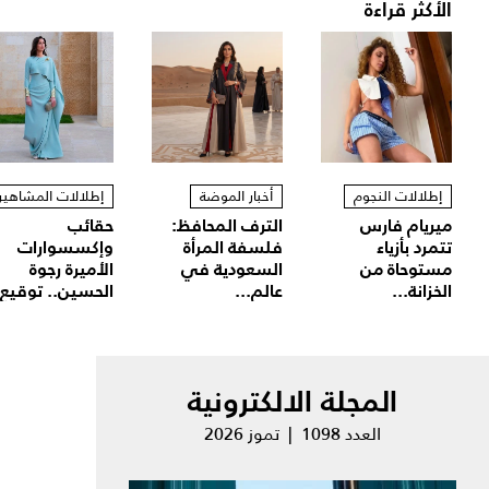
الأكثر قراءة
إطلالات النجوم
أخبار الموضة
إطلالات المشاهير
ميريام فارس
الترف المحافظ:
حقائب
تتمرد بأزياء
فلسفة المرأة
وإكسسوارات
مستوحاة من
السعودية في
الأميرة رجوة
الخزانة...
عالم...
الحسين.. توقيع.
المجلة الالكترونية
العدد 1098 | تموز 2026