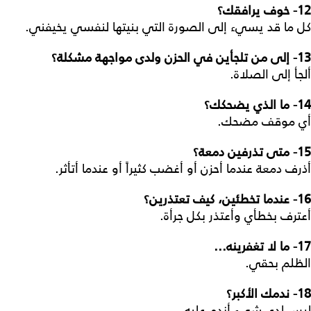
12
- خوف يرافقك؟
كل ما قد يسيء إلى الصورة التي بنيتها لنفسي يخيفني.
13-
إلى من تلجأين في الحزن ولدى مواجهة مشكلة؟
ألجأ إلى الصلاة.
14
- ما الذي يضحكك؟
أي موقف مضحك.
15-
متى تذرفين دمعة؟
أذرف دمعة عندما أحزن أو أغضب كثيراً أو عندما أتأثر.
16-
عندما تخطئين، كيف تعتذرين؟
أعترف بخطأي وأعتذر بكل جرأة.
17- ما لا تغفرينه...
الظلم بحقي.
18-
ندمك الأكبر؟
ليس لدي شيء أندم عليه.