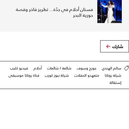
فستان أحلام في جدّة... تطريز فاخر وقصة
حورية البحر
شارك
سالم الهندي
جورج وسوف
شائعة / شائعات
أحلام
فيديو كليب
شركة روتانا
متعهدو الحفلات
شركة نيوز كورب
قناة روتانا موسيقى
إستقالة