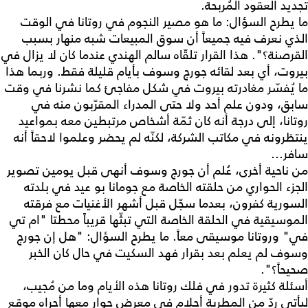
تجديد العقود المُربحة.
ما يطرح السؤال: ما هو مصير النجوم في روتانا في الوقت
الذي نعرف فيه جميعاً أن سوق المبيعات شبه منهار بسبب
القرصنة؟". هذا القرار تلقّاه سالم الهندي عندما كان لا يزال في
بيروت، أي بعد لقائه جورج وسوف بأيام قليلة فقط. وربما هذا
ما يُفسّر مغادرته بيروت في شكل مفاجئ كما نشرنا في وقت
سابق، ودون علم أحد ولا حتى المدراء المقرّبون منه في
روتانا، إلى درجة أنه كان ثمّة أشخاص مرتبطين معه بمواعيد
ينتظرونه في مكاتب الشركة، لكنّه لم يحضر وعلموا لاحقاً أنه
سافر...
من ناحية أخرى، عُلم أن جورج وسوف أنهى قبل يومين تصوير
الجزء الحواري من حلقته الخاصة مع جومانا بو عيد في بلدته
السورية كفرون، بعدما سجّل قبل أشهر الأغنيات مع فرقته
الموسيقية في الحلقة الخاصة التي تبثّها قريباً محطتا "ام تي
في" وروتانا موسيقى معاً. ما يطرح السؤال: "هل إن جورج
وسوف لم يعلم بعد بقرار فهد السكيت في حال كان الخبر
صحيحاً؟".
أسئلة كثيرة تدور في فلك روتانا هذه الأيام وما من مُجيب،
ليأتي ردّ من المطربة أحلام في معرض حوار معها أجراه موقع