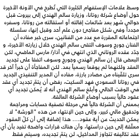
وسط علامات الإستفهام الكثيرة التي تُطرح في الآونة الأخيرة
حول أوضاع شركة روتانا، وزيارة سالم الهندي إلى بيروت قبل
حوالي شهر بعد شائعات إقالته أو استقالته من روتانا، وسفره
مجدداً وفي شكل مفاجئ دون علم أحد وقبل إنهاء سلسلة
اجتماعاته المقررة مع عدد من الفنانين، سرى خبر مفاده أن
الفنان جورج وسوف التقى سالم الهندي خلال زيارته الأخيرة، و
جدّد عقده الروتاني الذي انتهى في آذار/ مارس الماضي، لكن
البعض قال إن سالم الهندي وجورج وسوف اتفقا على تجديد
العقد ولكنهما لم يوقعا رسمياً بعد. لكن المفاجأة أن خبراً آخر قد
سرى تلقّيناه من مصادر بارزة، مفاده أن المدير التنفيذي الجديد
في روتانا السعودي فهد السكيت، رفض أن يتمّ تجديد أي عقد
في الوقت الحالي وأبلغ سالم الهندي أنه لا يُمكن تجديد أي
عقود حالياً بسبب أوضاع الشركة العالقة.
بمعنى أن الشركة حالياً في مرحلة تصفية حسابات ومراجعة
وتدقيق مالي كبير، وإلى حين الإنتهاء من هذه "الورشة" لا
يمكن الحديث عن أية عقود.... هذا إضافة إلى أن كلّ العقود
معلّقة إلى حين دراستها، وأن هناك قرارات واضحة تفيد بأن أي
عقد تكاليفه تتجاوز المداخيل، لن يتمّ تجديده، وسيتم فقط