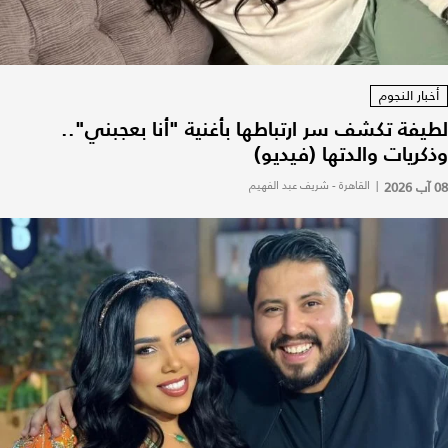
أخبار النجوم
لطيفة تكشف سر ارتباطها بأغنية "أنا بعجبني"..
وذكريات والدتها (فيديو)
08 آب 2026
|
القاهرة - شريف عبد الفهيم