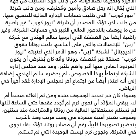
الأخيرة وتحجيماً لصلاحياته، من جانب فهد السكيت من جهة
الذي يُقال إنه رجل صادق وأمين ومُحترف، ومن جانب شركة
"نيوز كورب" التي طلبت حسابات الإدارة المالية للتدقيق فيها.
من جانب آخر، تؤكّد المصادر أن شركة "نيوز كورب" غير راضية
عن ما يوصف بالتدهور المالي الكبير في حسابات الشركة، وغير
راضية أيضاً عن الصفقة التي أبرمها سالم الهندي مع شركة
"زين" للإتصالات والتي على أساسها باعت روتانا حقوق
"الديجيتال" لشركة "زين"، وهو الأمر الذي اعتبرته "نيوز
كورب" صفقة غير مُنصفة لروتانا وأنه كان يُفترض أن يكون
المردود المادي منها أكبر وأهم بكثير. وقد عقد مجلس إدارة
الشركة اجتماعاً بهذا الخصوص، لم يحضره سالم الهندي، إضافة
إلى أنه اعتذر أيضاً عن اجتماع آخر لمجلس الإدارة عُقد أخيراً في
الرياض.
وسواء كان خبر تجديد الوسوف عقده ومن ثم إلغائه صحيحاً أم
لا، يبقى المؤكّد أن نجوى كرم لم تُجدد عقدها حتى الساعة لأنها
لم تستلم مستحقاتها المالية من روتانا والمتراكمة منذ سنتين،
وسوف تصدر أغنية منفردة في وقت قريب وقد باشرت
بتحضير تصويرها كليباً، رغم أن مصادر روتانا تؤكّد بقاء نجوى
في الشركة. ونجوى كرم ليست الوحيدة التي لم تستلم