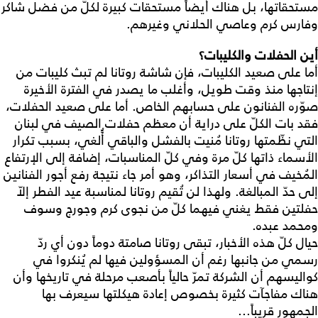
مستحقاتها، بل هناك أيضاً مستحقات كبيرة لكلّ من فضل شاكر
وفارس كرم وعاصي الحلاني وغيرهم.
أين الحفلات والكليبات؟
أما على صعيد الكليبات، فإن شاشة روتانا لم تبث كليبات من
إنتاجها منذ وقت طويل، وأغلب ما يصدر في الفترة الأخيرة
صوّره الفنانون على حسابهم الخاص. أما على صعيد الحفلات،
فقد بات الكلّ على دراية أن معظم حفلات الصيف في لبنان
التي نظّمتها روتانا مُنيت بالفشل والباقي أًُلغي، بسبب تكرار
الأسماء ذاتها كلّ مرة وفي كلّ المناسبات، إضافة إلى الإرتفاع
المُخيف في أسعار التذاكر، وهو أمر جاء نتيجة رفع أجور الفنانين
إلى حدّ المبالغة. ولهذا لن تُقيم روتانا لمناسبة عيد الفطر إلاّ
حفلتين فقط يغني فيهما كلّ من نجوى كرم وجورج وسوف
ومحمد عبده.
حيال كلّ هذه الأخبار، تبقى روتانا صامتة دوماً دون أي ردّ
رسمي من جانبها رغم أن المسؤولين فيها لم يُنكروا في
كواليسهم أن الشركة تمرّ حالياً بأصعب مرحلة في تاريخها وأن
هناك مفاجآت كثيرة بخصوص إعادة هيكلتها سيعرف بها
الجمهور قريباً...