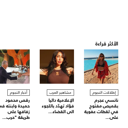
الأكثر قراءة
إطلالات النجوم
مشاهير العرب
أخبار النجوم
نانسي عجرم
الإعلامية داليا
رقص محمود
بقميص مفتوح
فؤاد تهدّد باللجوء
حميدة وابنته ف
في لقطات عفوية
الى القضاء...
زفافها على
على...
طريقة "حرب...