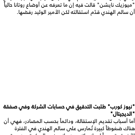
"ميوزيك نايشن" قالت فيه إن ما تعرفه عن أوضاع روتانا حالياً
أن سالم الهندي قدّم استقالته لكن الأمير الوليد رفضها.
"نيوز كورب" طلبت التدقيق في حسابات الشركة وفي صفقة
"الديجيتال"
أما أسباب تقديم الإستقالة، ودائماً بحسب المصادر، فهي أن
هناك ضغوطاً كبيرة تُمارس على سالم الهندي في الفترة