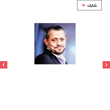
شارك
›
‹