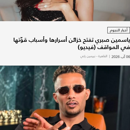
أخبار النجوم
ياسمين صبري تفتح خزائن أسرارها وأسباب قوّتها
في المواقف (فيديو)
06 آب 2026
|
القاهرة - نيرمين زكي