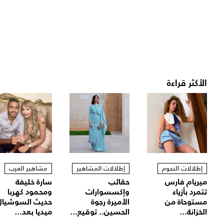
الأكثر قراءة
إطلالات النجوم
إطلالات المشاهير
مشاهير العرب
ميريام فارس
حقائب
سارة خليفة
تتمرد بأزياء
وإكسسوارات
ومحمود كهربا
مستوحاة من
الأميرة رجوة
حديث السوشيال
الخزانة...
الحسين.. توقيع...
ميديا بعد...