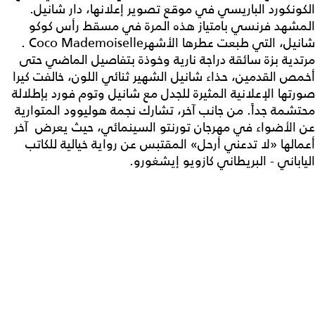
الكونكورد الباريسي في موقع تصوير إعلانها، دار شانيل.
المشهد فرنسي بامتياز هذه المرة في مسقط رأس كوكو
شانيل، التي طبعت عطرها الأشهرCoco Mademoiselle .
مرتدية بزة سائقة دراجة نارية وخوذة بتفاصيل الماضي حتى
أخمص القدمين، حذاء شانيل الشهير ثنائي اللون، خالفت كيرا
صورتها الإعلانية المثيرة للجدل مع شانيل وتوم فورد بإطلالة
محتشمة جداً. من جانب آخر، تشارك نجمة هوليوود المتوارية
عن الأضواء في مهرجان تورنتو السينمائي، حيث يعرض آخر
أعمالها «لا تدعني أرحل» المقتبس عن رواية خيالية للكاتب
الياباني - البريطاني كازويو إيشغورو.