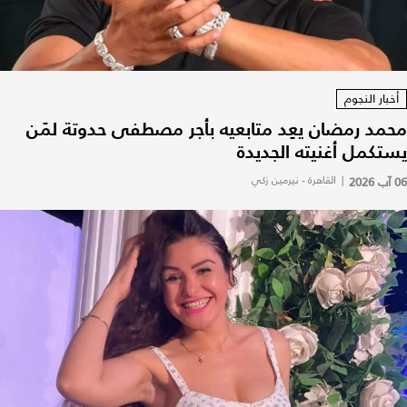
أخبار النجوم
محمد رمضان يعِد متابعيه بأجر مصطفى حدوتة لمَن
يستكمل أغنيته الجديدة
06 آب 2026
|
القاهرة - نيرمين زكي