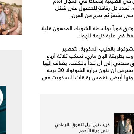
 في الصينية إفساحاً في المجال أمام
ء، تمدد كل رقاقة للحصول على شكل
حتى تشقرّ ثم تخرج من الفرن.
ترق فوراً بواسطة الشوبك المدهون قليلاً
حفظ في علبة كتيمة للهواء.
شوكولا بالحليب المذوبة. لتحضير
ب بطريقة البان ماري. تسكب ثلاثة أرباع
عدني إلى أن تبدأ بالتكثف. يضاف إليها
الربع الباقي من الشوكولا السائلة ويحرك معها جيداً. يفترض أن تكون حرارة الشوكولا 30 درجة
يصبح لونها أبيض. تغمس رقاقات البسكويت في
كريستين بيل تتفوق بالرمادي
على جرأة الأحمر