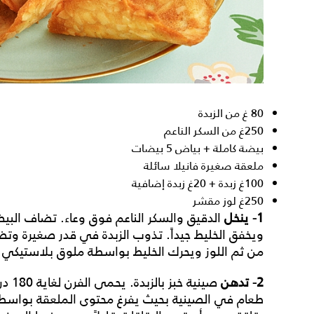
80 غ من الزبدة
250غ من السكر الناعم
بيضة كاملة + بياض 5 بيضات
ملعقة صغيرة فانيلا سائلة
100غ زبدة + 20غ زبدة إضافية
250غ لوز مقشر
1-
ينخل
الدقيق والسكر الناعم فوق وعاء. تضاف البي
ويخفق الخليط جيداً. تذوب الزبدة في قدر صغيرة وت
من ثم اللوز ويحرك الخليط بواسطة ملوق بلاستيكي مع ا
2-
تدهن
صينية
طعام في الصينية بحيث يفرغ محتوى الملعقة بواس