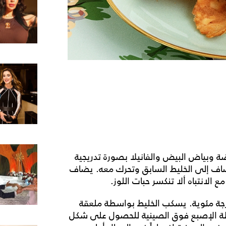
ضة وبياض البيض والفانيلا بصورة تدريجية
ضاف إلى الخليط السابق وتحرك معه. يضاف
لانتباه ألا تنكسر حبات اللوز.
 خبز بالزبدة. يحمى الفرن لغاية 180 درجة مئوية. يسكب الخليط بواسطة ملعقة
طة الإصبع فوق الصينية للحصول على شكل