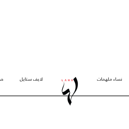
نساء ملهمات
لايف ستايل
صح