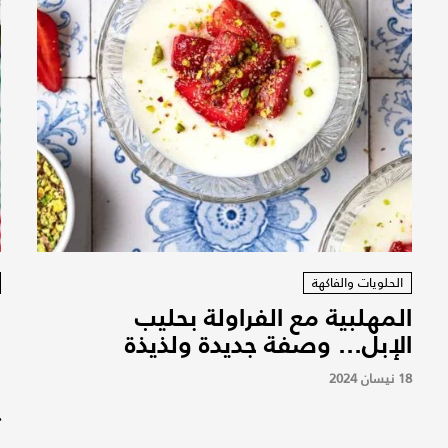
الحلويات والفاكهة
المهلبية مع الفراولة بحليب
ف
الإبل... وصفة جديدة ولذيذة
ب
م
18 نيسان 2024
م
ت