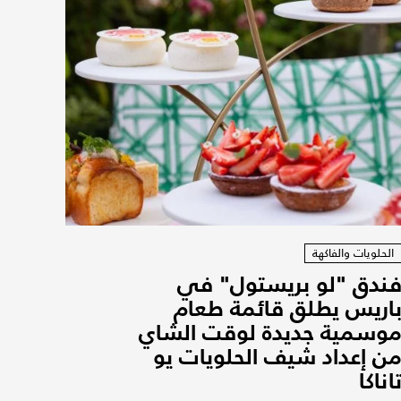
الحلويات والفاكهة
ندق "لو بريستول" في
اريس يطلق قائمة طعام
وسمية جديدة لوقت الشاي
ن إعداد شيف الحلويات يو
اناكا