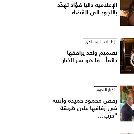
الإعلامية داليا فؤاد تهدّد
باللجوء الى القضاء...
إطلالات المشاهير
تصميم واحد يرافقها
دائماً.. ما هو سر الخيار...
أخبار النجوم
رقص محمود حميدة وابنته
في زفافها على طريقة
"حرب...