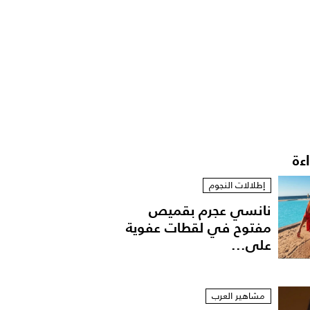
اءة
إطلالات النجوم
نانسي عجرم بقميص
مفتوح في لقطات عفوية
على...
مشاهير العرب