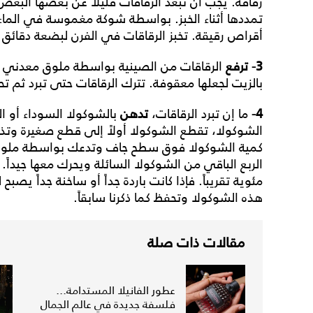
رقاقة. يجب أن تبعد الرقاقات قليلاً عن بعضها البعض
تمددها أثناء الخبز. بواسطة شوكة مغموسة في الما
أقراص رقيقة. تخبز الرقاقات في الفرن لبضعة دقائق 
3-
ترفع
الرقاقات من الصينية بواسطة ملوق معدني و
بالزيت لجعلها معقوفة. تترك الرقاقات حتى تبرد ثم ت
4-
ما إن تبرد الرقاقات،
تدهن
بالشوكولا السوداء أو ال
الشوكولا، تقطع الشوكولا أولاً إلى قطع صغيرة وتذو
كمية الشوكولا فوق سطح جاف وتدعك بواسطة ملوق م
مئوية تقريباً. فإذا كانت باردة جداً أو ساخنة جداً 
هذه الشوكولا وتحفظ كما ذكرنا سابقاً.
مقالات ذات صلة
عطور الفانيلا المستدامة...
فلسفة جديدة في عالم الجمال