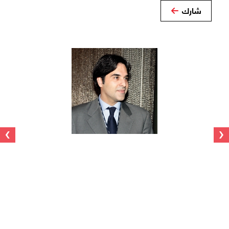
شارك
›
‹