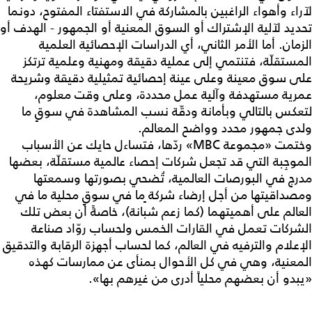
لآراء وأهواء الراغبين بالمشاركة في الاستفتاء المفتوح، دونما
تحديد لآلية الإشتراك أو السوق المعنية أو الجمهور - الهدف أو
الزمان. أما الأمر الثاني، أي الدراسات الإحصائية العلمية
المستقلّة، فتنتمي إلى عملية دقيقة ومهنية وعلمية ترتكز
على سوق معينة وعلى عينة إحصائية تمثيلية دقيقة وشريحة
عمرية مستهدفة وآلية عمل محددة، وعلى وقت معلوم،
لتعكس بالتالي وبأمانة ودقّة نسب المشاهدة في سوقٍ ما
ولدى جمهور محدد وواضح المعالم.
وختمت «مجموعة MBC» ردّها، فتساءل حايك عن الأسباب
الموجِبة التي قد تجعل شركات إحصاء عالمية مستقلّة، بعضها
مدرج في البورصات العالمية، تُضحي بصورتها وسمعتها
ومصداقيتها من أجل إرضاء شركة ٍما في سوقٍ محلية ما في
العالم على أهميتهما (كما زعم شبانة)، خاصةً أن بعض تلك
الشركات تعمل في القارات الخمس ولحساب روّاد صناعة
الإعلام والترفيه في العالم، كما لحساب أجهزة الرقابة والتدقيق
المعنية، وهي في كل الأحوال بمنأى عن ممارسات كهذه
«يبدو أن بعضهم محلياً أدرى من غيرهم بها».