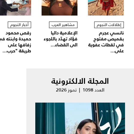
إطلالات النجوم
مشاهير العرب
أخبار النجوم
نانسي عجرم
الإعلامية داليا
رقص محمود
بقميص مفتوح
فؤاد تهدّد باللجوء
حميدة وابنته ف
في لقطات عفوية
الى القضاء...
زفافها على
على...
طريقة "حرب...
المجلة الالكترونية
العدد 1098 | تموز 2026