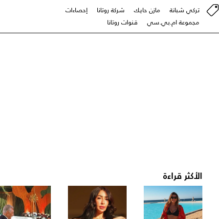
تركي شبانة
مازن حايك
شركة روتانا
إحصاءات
مجموعة ام.بي.سي
قنوات روتانا
الأكثر قراءة