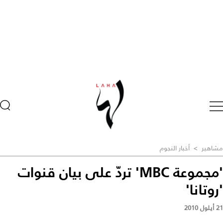
مشاهير
>
أخبار النجوم
'مجموعة MBC' تردّ على بيان قنوات
'روتانا'
21 أيلول 2010