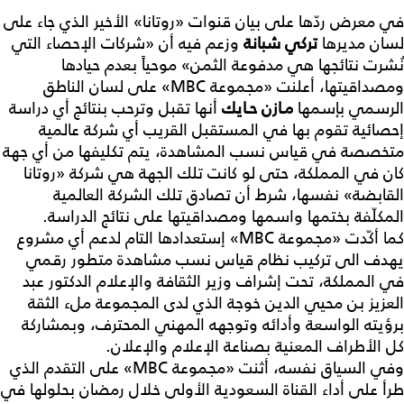
في معرض ردّها على بيان قنوات «روتانا» الأخير الذي جاء على
لسان مديرها
تركي شبانة
وزعم فيه أن «شركات الإحصاء التي
نُشرت نتائجها هي مدفوعة الثمن» موحياً بعدم حيادها
ومصداقيتها، أعلنت «مجموعة MBC» على لسان الناطق
الرسمي بإسمها
مـازن حـايك
أنها تقبل وترحب بنتائج أي دراسة
إحصائية تقوم بها في المستقبل القريب أي شركة عالمية
متخصصة في قياس نسب المشاهدة، يتم تكليفها من أي جهة
كان في المملكة، حتى لو كانت تلك الجهة هي شركة «روتانا
القابضة» نفسها، شرط أن تصادق تلك الشركة العالمية
المكلّفة بختمها واسمها ومصداقيتها على نتائج الدراسة.
كما أكّدت «مجموعة MBC» إستعدادها التام لدعم أي مشروع
يهدف الى تركيب نظام قياس نسب مشاهدة متطور رقمي
في المملكة، تحت إشراف وزير الثقافة والإعلام الدكتور عبد
العزيز بن محيي الدين خوجة الذي لدى المجموعة ملء الثقة
برؤيته الواسعة وأدائه وتوجهه المهني المحترف، وبمشاركة
كل الأطراف المعنية بصناعة الإعلام والإعلان.
وفي السياق نفسه، أثنت «مجموعة MBC» على التقدم الذي
طرأ على أداء القناة السعودية الأولى خلال رمضان بحلولها في