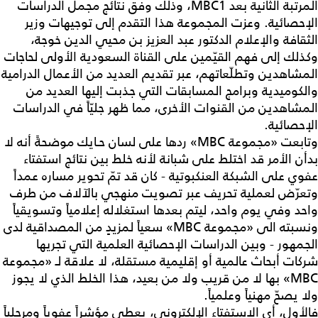
المرتبة الثانية بعد MBC1، وذلك وفق نتائج مجمل الدراسات
الإحصائية. وعزت المجموعة هذا التقدم إلى توجيهات وزير
الثقافة والإعلام الدكتور عبد العزيز بن محيي الدين خوجة،
وكذلك إلى فهم القيّمين على القناة السعودية الأولى لحاجات
المشاهدين وتطلّعاتهم، عبر تقديم العديد من الأعمال الدرامية
والكوميدية وبرامج المسابقات التي جذبت إليها العديد من
المشاهدين من القنوات الأخرى، مما ظهر جليّاً في الدراسات
الإحصائية.
وتابعت «مجموعة MBC» ردها على لسان حـايك موضحةً أنه لا
بدأن الأمر قد اختلط على شبانة لأنه خلط بين نتائج استفتاء
عفوي على الشبكة العنكبوتية - كان قد تمّ تحوير مساره عمداً
وتعرّض لعملية تحريف عبر تصويت منهجي بالآلاف من طرف
واحد وفي يوم واحد، ليتم بعدها استغلاله إعلامياً وتسويقياً
ونسبته الى «مجموعة MBC» سعياً لمزيدٍ من المصداقية لدى
الجمهور - وبين الدراسات الإحصائية العلمية التي تجريها
شركات أبحاث عالمية أو إقليمية مستقلة، لا علاقة لـ «مجموعة
MBC» بها لا من قريب ولا من بعيد، هذا الخلط الذي لا يجوز
ولا يصحّ مهنياً وعلمياً.
فالأول، أي الاستفتاء الإلكتروني، يعطي مؤشراً عفوياً ومرحلياً