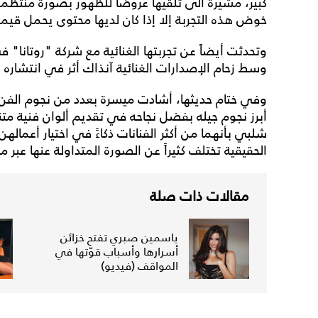
كبير، مشيرةً الى تلقيها عروضاً للظهور بصورة منتظ
خوض هذه التجربة إلا إذا كان لديها محتوى يحمل قيمة
وتحدثت أيضاً عن تجربتها الغنائية مع شركة "روتانا" ف
وسط زحام الإصدارات الغنائية آنذاك أثر في انتشاره ب
وفي ختام حديثها، أشادت ميسرة بعدد من نجوم الفن، مؤ
أبرز نجوم جيله بفضل نجاحه في تقديم ألوان فنية م
شلبي بأنهما من أكثر الفنانات ذكاءً في اختيار أعمال
الحقيقية تختلف كثيراً عن الصورة المتداولة عنها عبر 
مقالات ذات صلة
ياسمين صبري تفتح خزائن
أسرارها وأسباب قوّتها في
المواقف (فيديو)