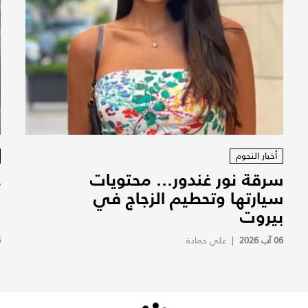
أخبار النجوم
سرقة نور غندور... محتويات
ع
سيارتها وتحطيم الزجاج في
ا
بيروت
ف
06 آب 2026
|
علي حمادة
6