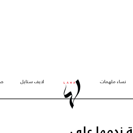
نساء ملهمات
لايف ستايل
صح
 ندمها على