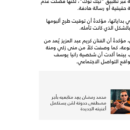
مة عبر تطبيق "تيك توك"، لكنها فضّلت عدم
 حقيقية أو رسالة هادفة.
ي بداياتها، مؤكدةً أن توقيت طرح ألبومها
الشكل الذي كانت تأمله.
كدةً أن الفنان كريم عبد العزيز يُعد من
تنوعة، كما وصفت كلاً من منى زكي ومنة
هن، بينما أكدت أن شخصية رانيا يوسف
مواقع التواصل الاجتماعي.
محمد رمضان يعِد متابعيه بأجر
مصطفى حدوتة لمَن يستكمل
أغنيته الجديدة