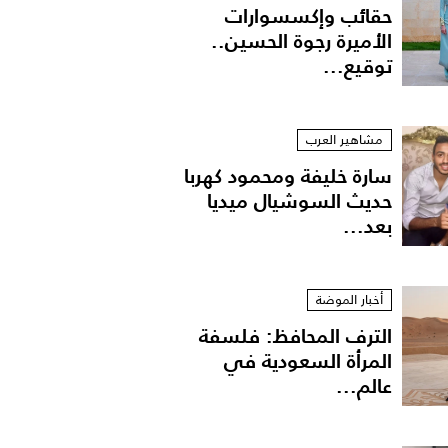
حقائب وإكسسوارات
الأميرة رجوة الحسين..
توقيع...
مشاهير العرب
سارة خليفة ومحمود كهربا
حديث السوشيال ميديا
بعد...
أخبار الموضة
الترف المحافظ: فلسفة
المرأة السعودية في
عالم...