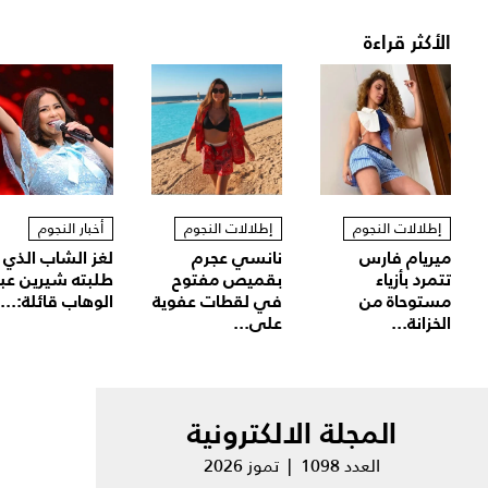
الأكثر قراءة
إطلالات النجوم
إطلالات النجوم
أخبار النجوم
ميريام فارس
نانسي عجرم
لغز الشاب الذي
تتمرد بأزياء
بقميص مفتوح
طلبته شيرين عب
مستوحاة من
في لقطات عفوية
الوهاب قائلة:...
الخزانة...
على...
المجلة الالكترونية
العدد 1098 | تموز 2026