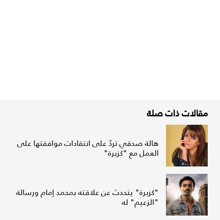
مقالات ذات صلة
هالة صدقي تردّ على انتقادات موافقتها على
العمل مع "كزبرة"
"كزبرة" يتحدث عن علاقته بمحمد إمام ورسالة
"الزعيم" له