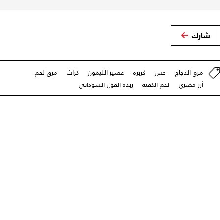
شارك
مرق الدجاج
خس
كزبرة
عصير الليمون
كراث
مرق لحم
أرز مصري
لحم الكفتة
زبدة الفول السوداني