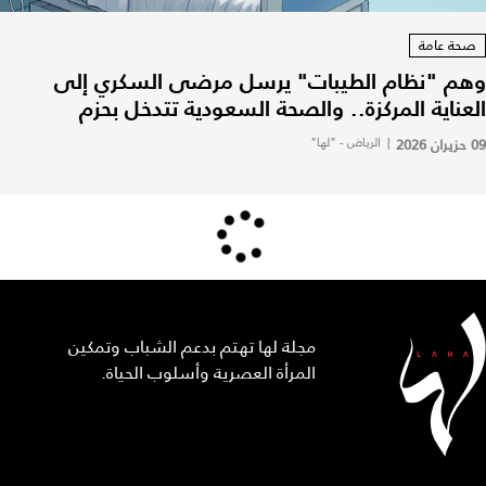
صحة عامة
وهم "نظام الطيبات" يرسل مرضى السكري إلى
العناية المركزة.. والصحة السعودية تتدخل بحزم
09 حزيران 2026
|
الرياض - "لها"
مجلة لها تهتم بدعم الشباب وتمكين
المرأة العصرية وأسلوب الحياة.