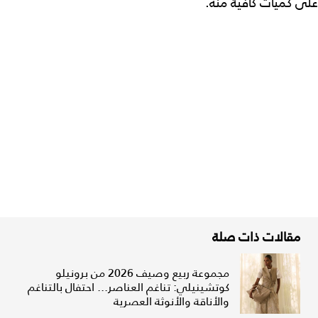
على كميات كافية منه.
مقالات ذات صلة
مجموعة ربيع وصيف 2026 من برونيلو
كوتشينيلي: تناغم العناصر... احتفال بالتناغم
والأناقة والأنوثة العصرية