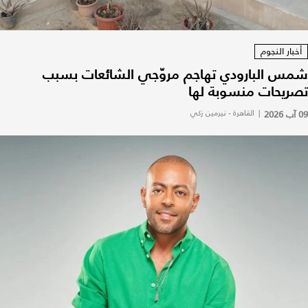
أخبار النجوم
شمس البارودي تهاجم مروّجي الشائعات بسبب
تصريحات منسوبة لها
09 آب 2026
|
القاهرة - نيرمين زكي