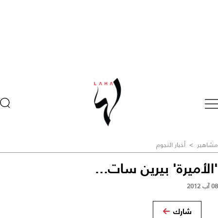
مشاهير
>
أخبار النجوم
'الأميرة' بيرين سات...
08 آب 2012
شارك