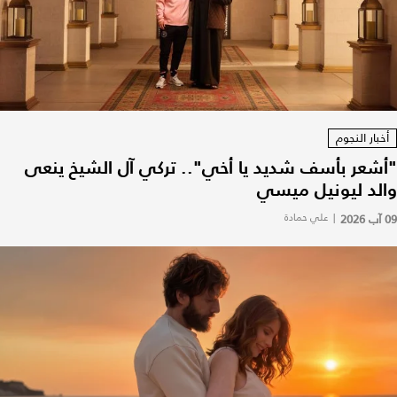
أخبار النجوم
"أشعر بأسف شديد يا أخي".. تركي آل الشيخ ينعى
والد ليونيل ميسي
09 آب 2026
|
علي حمادة