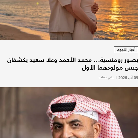
أخبار النجوم
بصور رومنسية... محمد الأحمد وعلا سعيد يكشفان
جنس مولودهما الأول
09 آب 2026
|
علي حمادة