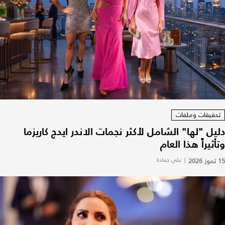
تحقيقات وملفات
دليل "لها" الشامل لأكثر نجمات الاندر ايدج كاريزما
وتأثيراً هذا العام
15 تموز 2026
|
علي حمادة