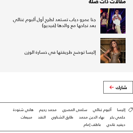
مقالات ذات صلة
جنا عمرو دياب تستعد لطرح أول ألبوم غنائي
بعد نجاحها مع والدها (فيديو)
إليسا توضح طريقتها في خسارة الوزن
شارك
إليسا
ألبوم غنائي
سلمى المصري
محمد رحيم
هاني شنودة
حلمي بكر
بهاء الدين محمد
طارق الشناوي
النقد
مبيعات
ديفيد غاندي
عاطف إمام