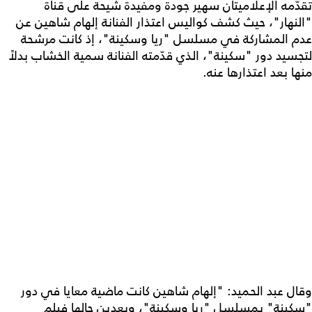
تقدّمه الإعلاميتان سهير جودة ومفيدة شيحة على قناة
"النهار"، حيث كشف كواليس اعتذار الفنانة إلهام شاهين عن
عدم المشاركة في مسلسل "ريا وسكينة"، إذ كانت مرشحة
لتجسيد دور "سكينة"، الذي قدّمته الفنانة سمية الخشاب بدلاً
منها بعد اعتذارها عنه.
وقال عبد الحميد: "إلهام شاهين كانت ماضية معايا في دور
"سكينة" بمسلسل "ريا وسكينة"، وبعدين جالها فيلم