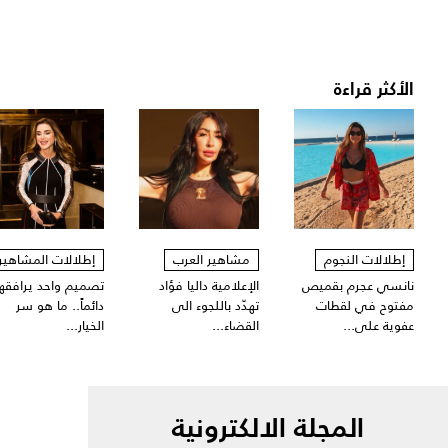
الأكثر قراءة
إطلالات النجوم
مشاهير العرب
إطلالات المشاهير
نانسي عجرم بقميص
الإعلامية داليا فؤاد
تصميم واحد يرافقها
مفتوح في لقطات
تهدّد باللجوء الى
دائماً.. ما هو سر
عفوية على...
القضاء...
الخيار...
المجلة الالكترونية