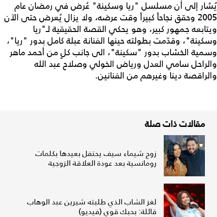
يُشار إلى أن مسلسل "ريا وسكينة" عُرض في رمضان عام
2005 وحقق نجاحاً كبيراً وقت عرضه، ولا يزال يُعرض حتى الآن
ويتابعه جمهور كبير، وهو يحكي القصة الحقيقية لـ"ريا
وسكينة"، وقدّمت بطولته حينها الفنانة عبلة كامل بدور "ريا"،
وسمية الخشاب بدور "سكينة"، الى جانب كلٍ من أحمد ماهر
والراحل سامي العدل ورياض الخولي وصلاح عبد الله
والراقصة دينا وغيرهم من الفنانين.
مقالات ذات صلة
زوج شيماء سيف يحتفل بعيدها بكلمات
رومانسية بعد عودة العلاقة الزوجية
لغز الشاب الذي طلبته شيرين عبد الوهاب
قائلة: بحبك قوي (فيديو)