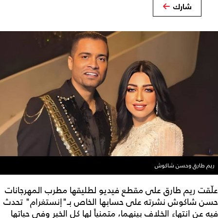
شارك
ريم طارق وحسن شاكوش
علّقت ريم طارق على مقطع فيديو لطليقها مطرب المهرجانات
حسن شاكوش نشرته على حسابها الخاص بـ"إنستغرام" تحدث
فيه عن انتهاء الخلاف بينهما، متمنياً لها كل الخير وفي حياتها