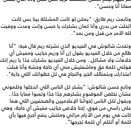
معانا أنا وحسن".
وتابعت ريم طارق: "يمكن لو كانت المشكلة بينا بس كانت
اتحلت من بدري وأنا كمان بشكرك يا حسن وإنت وعدت ووفيت
لله الأمر من قبل ومن بعد".
وتحدث شاكوش في الفيديو الذي نشرته ريم قال فيه: "أنا
طالع من خلال الفيديو بقول إن أنا وريم حبايب ومفيش أي
خلافات ولا مشاكل.. ومن خلال الفيديو بشكرك جدًا يا ريم إنك
قولتي كلمة حق وماشفتيش مني أي حاجة وحشة وأنا قبلت
اعتذارك وبتمنالك الخير والنجاح في كل خطواتك اللي جاية".
وتابع حسن شاكوش: "بشكر كل الناس اللي اتدخلوا وكلموني
عشان نخلص الموضوع بشكرهم جدًا جدًا وتعبوا معايا جدًا..
وبقول لكل الناس إخواتنا الإعلاميين والصحفيين اللي هما
على راسي من فوق، إحنا خلاص حبايب مفيش أي حاجة، وهي
كانت في يوم من الأيام مراتي ومكنش ينفع أجرح فيها بأي
كلمة أو أتكلم أي كلمة تجرحها".