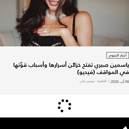
أخبار النجوم
ياسمين صبري تفتح خزائن أسرارها وأسباب قوّتها
في المواقف (فيديو)
06 آب 2026
|
القاهرة - نيرمين زكي