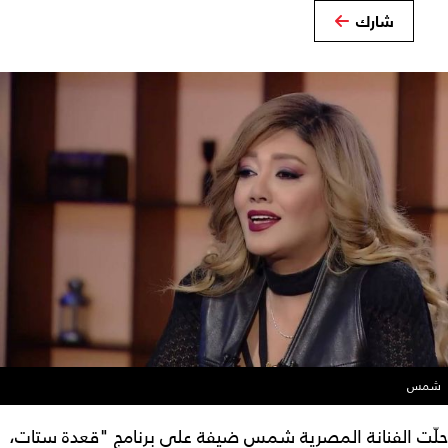
شارك
شمس
حلّت الفنانة المصرية شمس ضيفة على برنامج "قعدة ستات،