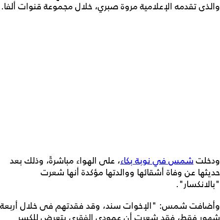
والذى تقدمه الإعلامية مروة صبري، خلال مجموعة قنوات ألفا.
ودخلت
شمس في نوبة بكاء
، على الهواء مباشرةً، وذلك بعد
حديثها عن وفاة أشقائها ووالدتها مؤكدة أنها شعرت
"بالانكسار".
وأضافت شمس: "الإخوات سند، وقد فقدتهم فى خلال أربعة
شهور فقط، فقد شعرت أن عمودي الفقري يتعرض للكسر