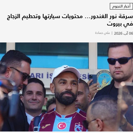
أخبار النجوم
سرقة نور الغندور... محتويات سيارتها وتحطيم الزجاج
في بيروت
06 آب 2026
|
علي حمادة