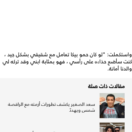
واستكملت: "لو كان حمو بيكا تعامل مع شقيقي بشكل جيد ،
كنت سأضع حذاءه على رأسي ، فهو بمثابة ابني وقد تركه لي
والدنا أمانة.
مقالات ذات صلة
سعد الصغير يكشف تطورات أزمته مع الراقصة
شمس ويهددّ