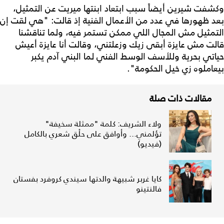
وكشفت شيرين أيضاً سبب ابتعاد ابنتها ميريت عن التمثيل،
بعد ظهورها في عدد من الأعمال الفنية إذ قالت: "هي لقت إن
التمثيل مش المجال اللي ممكن تستمر فيه، ولما تناقشنا
قالت مش عايزة أبقى زيك وزعلتني، وقالت أنا عايزة أعيش
حياتي بحرية وللأسف الوسط الفني لما البني آدم يكبر
بيعاملوه زي خيل الحكومة".
مقالات ذات صلة
ولاء الشريف: كلمة "ممثلة سخيفة"
تؤلمني... وأوافق على حلْق شعري بالكامل
(فيديو)
كايا غربر شبيهة والدتها سيندي كروفرد بفستان
فالنتينو