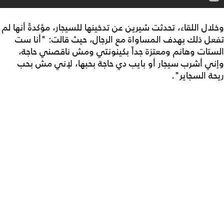
وخلال اللقاء، تحدثت شيرين عن تدخينها للسيجار، مؤكدةً أنها لم
تفعل ذلك بهدف المساواة مع الرجال، حيث قالت: "أنا ست
الستات وهانم ومعتزة جداً بكينونتي ومش ناقصني حاجة،
وإني أشرب سيجار أو بايب دي حاجة بحبها، لإني مش بحب
ريحة السجاير".