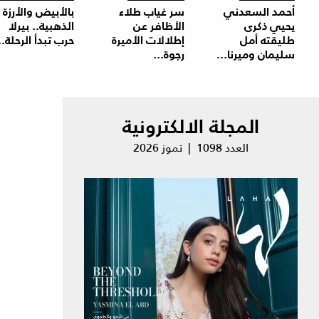
أحمد السعدني
سر غياب طلاء
بالأبيض والأرزة
يحيي ذكرى
الأظافر عن
الذهبية.. بيرلا
طليقته أمل
إطلالات الأميرة
حرب تبدأ الرحلة..
سليمان وميرنا...
رجوة...
المجلة الالكترونية
العدد 1098 | تموز 2026