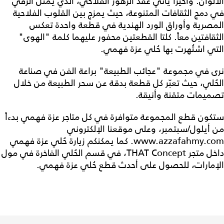
الألوان. وأخيرًا يأتي عقد الزهور الفلاحي، الذي يمثل الرقي
في دمج الثقافات المتنوعة، حيث يمزج بين القلوب الفلاحية
المصرية وأوراق الورد الهندية في قطعة واحدة تعكس
الثقافتين معاً. كلتا القطعتين محفور عليهما كلمة "الهوى"
التي اشتُهرت بها حُلي عزة فهمي.
نرى في مجموعة "عجائب الطبيعة" براعة الفن في صناعة
الحُلي، حيث تعبّر كل قطعة بدقة عن سحر الطبيعة من خلال
تصميمات متقنة وأنيقة.
ستكون قطع المجموعة متوافرة في كل متاجر عزة فهمي بدءاً
من أيلول/سبتمبر، وعلى موقعنا الإلكتروني
www.azzafahmy.com. كما يمكنكم زيارة حُلي عزة فهمي
داخل متجر THAT Concept، في قسم الحُلي الفاخرة في مول
الإمارات، للحصول على أحدث قطع حُلي عزة فهمي.