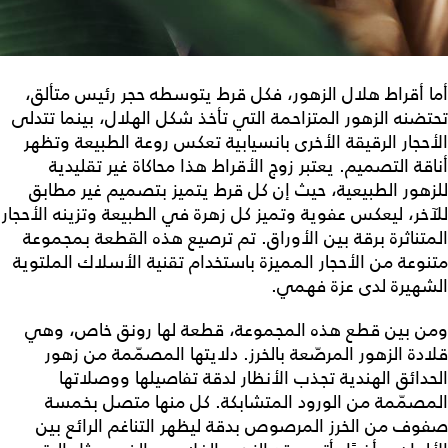
أما أقراط هلال الزهور، فكل قرط يتوسطه حجر رئيس متألق،
تحتضنه الزهور المتزاحمة التي تأخذ شكل الهلال، بينما تتدلى
الأحجار الرقيقة الأخرى بانسيابية تعكس روعة الطبيعة وتظهر
أناقة التصميم. يعتبر زوج الأقراط هذا محاكاة غير تقليدية
للزهور الطبيعية، حيث إن كل قرط يتميز بتصميم غير مطابق
للآخر، ليعكس عفوية وتميز كل زهرة في الطبيعة وتزينه الأحجار
المتناثرة برقة بين الأوراق. تم ترصيع هذه القطعة بمجموعة
متنوعة من الأحجار المميزة باستخدام تقنية الأسلاك الملتوية
الشهيرة لدى عزة فهمي.
ومن بين قطع هذه المجموعة، قطعة لها رونق خاص، وهي
قلادة الزهور المرصّعة بالخرز. دلايتها المصمّمة من زهور
الحدائق الهندية تجذب الأنظار لدقة تفاصيلها ووصلاتها
المصمّمة من الورود المتشابكة. كل منها متصل بخمسة
صفوف من الخرز المرصوص بدقة ليظهر التناغم الرائع بين