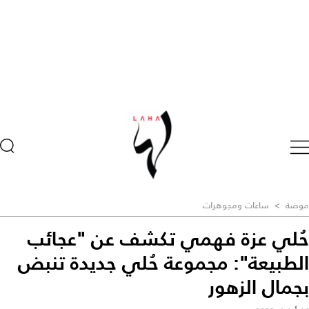
موضة
>
ساعات ومجوهرات
حُلي عزة فهمي تكشف عن "عجائب
الطبيعة": مجموعة حُلي جديدة تنبض
بجمال الزهور