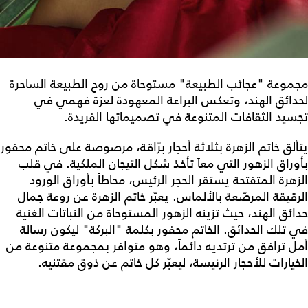
مجموعة "عجائب الطبيعة" مستوحاة من روح الطبيعة الساحرة
لحدائق الهند، وتعكس البراعة المعهودة لعزة فهمي في
تجسيد الثقافات المتنوعة في تصميماتها الفريدة.
يتألق خاتم الزهرة بثلاثة أحجار برّاقة، مرصوصة على خاتم محفور
بأوراق الزهور التي معاً تأخذ شكل التيجان الملكية. في قلب
الزهرة المتفتحة يستقر الحجر الرئيس، محاطاً بأوراق الورود
الرقيقة المرصّعة بالألماس. يعبّر خاتم الزهرة عن روعة جمال
حدائق الهند، حيث تزينه الزهور المستوحاة من النباتات الغنية
في تلك الحدائق. الخاتم محفور بكلمة "البركة" ليكون رسالة
أمل ترافق مَن ترتديه دائماً، وهو متوافر بمجموعة متنوعة من
الخيارات للأحجار الرئيسة، ليعبّر كل خاتم عن ذوق مقتنيه.