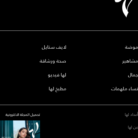
موضة
لايف ستايل
مشاهير
صحة ورشاقة
جمال
لها فيديو
نساء ملهمات
مطبخ لها
أعداد لها
تحميل المجلة الاكترونية
عن لها