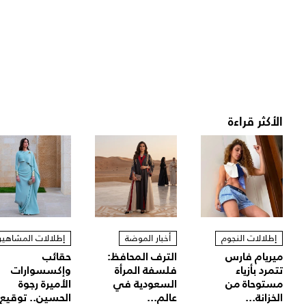
الأكثر قراءة
إطلالات النجوم
أخبار الموضة
إطلالات المشاهير
ميريام فارس
الترف المحافظ:
حقائب
تتمرد بأزياء
فلسفة المرأة
وإكسسوارات
مستوحاة من
السعودية في
الأميرة رجوة
الخزانة...
عالم...
الحسين.. توقيع.