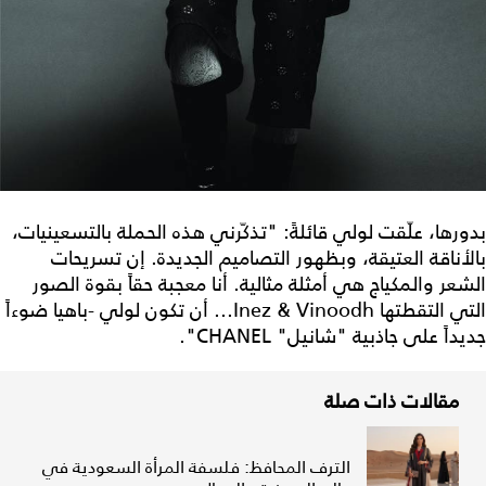
بدورها، علّقت لولي قائلةً: "تذكّرني هذه الحملة بالتسعينيات،
بالأناقة العتيقة، وبظهور التصاميم الجديدة. إن تسريحات
الشعر والمكياج هي أمثلة مثالية. أنا معجبة حقاً بقوة الصور
التي التقطتها Inez & Vinoodh... أن تكون لولي -باهيا ضوءاً
جديداً على جاذبية "شانيل" CHANEL".
مقالات ذات صلة
الترف المحافظ: فلسفة المرأة السعودية في