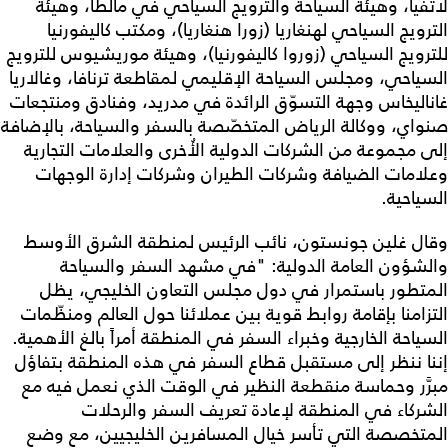
لاتفيا، وهيئة السياحة والترويج السياحي في مالطا، وهيئة
الترويج السياحي لهنغاريا (زورا هنغاريا)، ومكتب كاليفورنيا
للترويج السياحي (زوروا كاليفورنيا)، وهيئة موريشيوس للترويج
السياحي، ومجلس السياحة الإقليمي لمقاطعة ترنافا، وغالاريا
غاناليخاس وجهة التسوّق الرائدة في مدريد، وفنادق ومنتجعات
صنواي، ووكالة الرياض المتخصّصة بالسفر والسياحة، بالإضافة
إلى مجموعة من الشركات الدولية الأُخرى والعلامات التجارية
وعلامات الضيافة وشركات الطيران وشركات إدارة الوجهات
السياحية.
وقال غلين جونستون، نائب الرئيس لمنطقة الشرق الأوسط
والشؤون العامة الدولية: "في مشهد السفر والسياحة
المتطور باستمرار في دول مجلس التعاون الخليجي، يظل
التزامنا بإقامة روابط قوية بين عملائنا حول العالم ومنظّمات
السياحة الخارجية وخبراء السفر في المنطقة أمراً بالغ الأهمية.
إننا ننظر إلى مستقبل قطاع السفر في هذه المنطقة بتفاؤل
مبرَّر وحماسة منقطعة النظير في الوقت الذي نعمل فيه مع
الشركاء في المنطقة لإعادة تعريف السفر والرحلات
المتخصصة التي تأسر خيال المسافرين الخليجيين، مع وضع