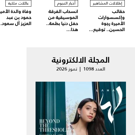
إطلالات المشاهير
أخبار النجوم
عائلات ملكية
حقائب
انسحاب الفرقة
وفاة والدة الأمير
وإكسسوارات
الموسيقية من
حمود بن عبد
الأميرة رجوة
حفل دنيا بطمة..
العزيز آل سعود..
الحسين.. توقيع...
هذا...
المجلة الالكترونية
العدد 1098 | تموز 2026