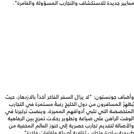
معايير جديدة للاستكشاف والتجارب المسؤولة والغامرة".
وأضاف جونستون: "لا يزال السفر الفاخر آخذاً بالازدهار، حيث
يُظهِرُ المسافرون من دول الخليج رغبةً مستمرة في التجارب
المتخصصة التي تلبي أذواقهم المميزة، وينصبّ تركيزنا في
الوقت الراهن على صياغة وتطوير رحلات تمزج بين الرفاهية
والأصالة لتقديم تجارب حصرية إلى كنوز العالم المخفية من
طبيعية ساحرة وتجارب ثقافية أصيلة وإقامات فاخرة".