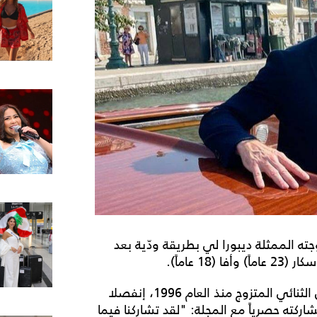
جته الممثلة ديبورا لي بطريقة ودّية بعد
وأكدت مجلة People التي تهتم بشؤون المشاهير أن الثنائي المتزوج منذ العام 1996، إنفصلا
ته حصرياً مع المجلة: "لقد تشاركنا فيما