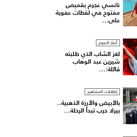
نانسي عجرم بقميص
مفتوح في لقطات عفوية
على...
أخبار النجوم
لغز الشاب الذي طلبته
شيرين عبد الوهاب
قائلة:...
إطلالات المشاهير
بالأبيض والأرزة الذهبية..
بيرلا حرب تبدأ الرحلة...