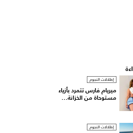
اءة
إطلالات النجوم
ميريام فارس تتمرد بأزياء
مستوحاة من الخزانة...
إطلالات النجوم