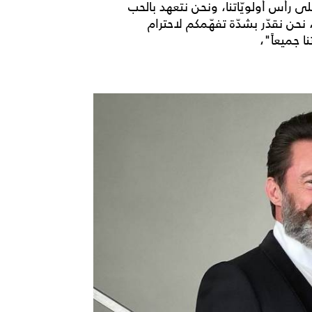
ى رأس أولويّاتنا، ونحن نتعهد بالحب
نحن نقدّر بشدّة تفهّمكم لاحترام
ا جميعاً"،