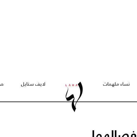
نساء ملهمات
لايف ستايل
صح
نفصالهما