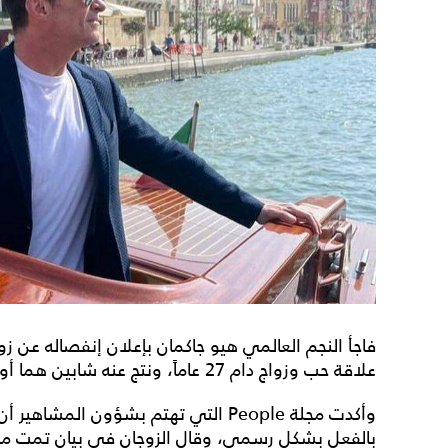
فاجأ النجم العالمي هيو جاكمان بإعلان إنفصاله عن زو
علاقة حب وزواج دام 27 عاماً، ونتج عنه شابين هما أوسكار (23 عاماً) وأفا (18 عاماً).
بالفعل بشكل رسمي، وقال الزوجان في بيان تمت مشارك