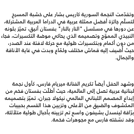
وتقدّمت النجمة السورية كاريس بشار على خشبة المسرح
لتسلّم جائزة أفضل ممثلة عربية في الدراما العربية المشتركة،
عن دورها في مسلسل "النار بالنار" بفستان أنيق، تميّز بلونه
النبيذي المموّج وتصميمه الذي يحاكي موضة التكسيرات، فجاء
من دون أكمام وبتكسيرات طولية مع حركة لافتة عند الصدر،
حيث أُضيف إليه قماش مختلف ولمّاع وبدت في غاية الأناقة
والجمال.
وشهد الحفل أيضاً تكريم الفنانة ميريام فارس، كأول نجمة
لبنانية عربية تصل إلى العالمية، حيث أطلّت بفستان فخم من
إبداع المصمم اللبناني العالمي نيكولا جبران، تميّز بتصميمه
المكشوف والضيق من الأعلى وتزيين هذا القسم بحبيبات
برّاقة لينسدل بشيفون واسع تم تزيينه بأحبال طولية متلألئة،
وقد نسّقته فارس مع مجوهرات فخمة.