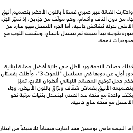
واختارت الفنانة عبير صبري فستاناً باللون الأخضر بتصميم أنيق
جاء من دون أكتاف وأكمام، وهو مؤلّف من جزءين، إذ تميّز الجزء
الأعلى بحركة كشاكش جانبية، أما الجزء الأسفل فهو عبارة عن
تنورة طويلة تبدأ ضيقة ثم تنسدل باتساع، ونسّقت الثوب مع
مجوهرات ناعمة.
كذلك حصلت النجمة ورد الخال على جائزة أفضل ممثلة لبنانية
دور أول، عن دورها في مسلسل "للموت 3"، وأطلت بفستان
فخم حمل توقيع المصمّم اللبناني أنطوان القارح، تميّز
بتصميمه الأنيق بقماش شفّاف وبرّاق باللون الأبيض، وجاء
بكتف واحدة مع فُتحة عند الصدر، لينسدل بثنيات مرتبة نحو
الأسفل مع فُتحة ساق جانبية.
أما النجمة ماغي بوغصن فقد اختارت فستاناً كلاسيكياً من ابتكار