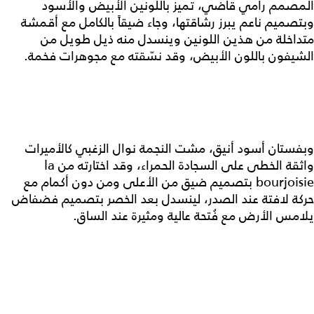
المصمم رامي قاضي، تميز باللونين الأبيض والأسود
وبتصميم ناعم يبرز رشاقتها، وجاء ضيقاً بالكامل مع أقمشة
متداخلة من هذين اللونين وينسدل منه ذيل طويل من
الشيفون باللون الأبيض، وقد نسّقته مع مجوهرات فخمة.
وبفستان أسود أنيق، مشت النجمة نوال الزغبي كالأميرات
واثقة الخطى على السجادة الحمراء، وقد اختارته من la
bourjoisie بتصميم ضيق من الأعلى ومن دون أكمام مع
حركة لافتة عند الصدر، لينسدل بعد الخصر بتصميم فضفاض
يلامس الأرض مع فُتحة عالية ومثيرة عند الساق.