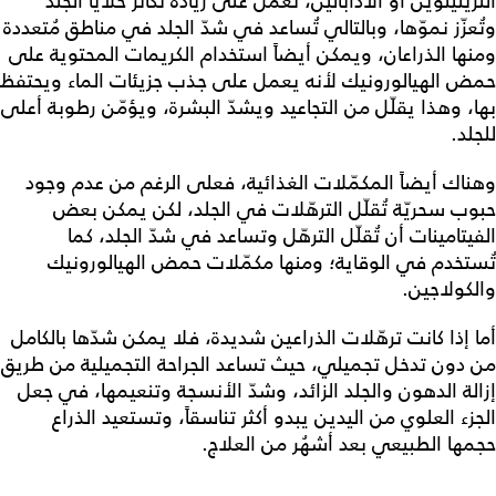
التريتينوين أو الأدابالين، تعمل على زيادة تكاثر خلايا الجلد
وتُعزّز نموّها، وبالتالي تُساعد في شدّ الجلد في مناطق مُتعددة
ومنها الذراعان، ويمكن أيضاً استخدام الكريمات المحتوية على
حمض الهيالورونيك لأنه يعمل على جذب جزيئات الماء ويحتفظ
بها، وهذا يقلّل من التجاعيد ويشدّ البشرة، ويؤمّن رطوبة أعلى
للجلد.
وهناك أيضاً المكمّلات الغذائية، فعلى الرغم من عدم وجود
حبوب سحريّة تُقلّل الترهّلات في الجلد، لكن يمكن بعض
الفيتامينات أن تُقلّل الترهّل وتساعد في شدّ الجلد، كما
تُستخدم في الوقاية؛ ومنها مكمّلات حمض الهيالورونيك
والكولاجين.
أما إذا كانت ترهّلات الذراعين شديدة، فلا يمكن شدّها بالكامل
من دون تدخل تجميلي، حيث تساعد الجراحة التجميلية من طريق
إزالة الدهون والجلد الزائد، وشدّ الأنسجة وتنعيمها، في جعل
الجزء العلوي من اليدين يبدو أكثر تناسقاً، وتستعيد الذراع
حجمها الطبيعي بعد أشهُر من العلاج.