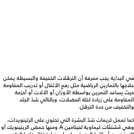
في البداية يجب معرفة أن الترهّلات الخفيفة والبسيطة يمكن
علاجها بالتمارين الرياضية مثل رفع الأثقال أو تدريب المقاومة
حيث يساعد التمرين بواسطة الأوزان أو الآلات أو أحزمة
المقاومة على زيادة كتلة العضلات، وبالتالي شدّ الجلد
والتخفيف من حدة الترهّل.
كما تعمل كريمات شدّ البشرة التي تحتوي على الرتينويدات،
وهي مُشتقّات كيماوية لفيتامين A ومنها حمض الريتينويك أو