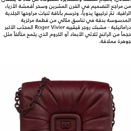
من مراجع التصميم في القرن العشرين وسحر أقمشة الأزياء
الراقية. تمّ تركيبها يدوياً، وترسم بأناقة ثنيات مراوحها الجلدية
المدسوسة بدقة في تناسق مثالي من قطعة مركزية
دراماتيكية - مشبك روجر ڤيڤييه Roger Vivier المحدّب الأكبر
حجماً من الراتنج ثلاثي الأبعاد أو الكروم الذي يلمع متألقاً مثل
جوهرة عملاقة.