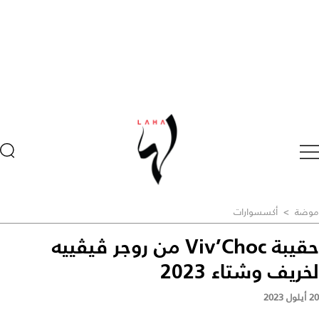
موضة
>
أكسسوارات
حقيبة Viv’Choc من روجر ڤيڤييه
لخريف وشتاء 2023
20 أيلول 2023