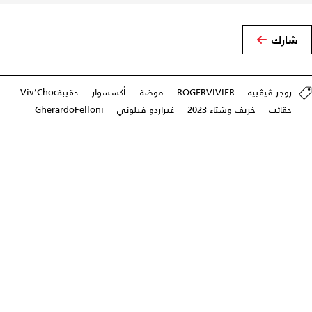
شارك
روجر ڤيڤييه
ROGERVIVIER
موضة
ـأكسسوار
حقيبةViv’Choc
حقائب
خريف وشتاء 2023
غيراردو فيلوني
GherardoFelloni