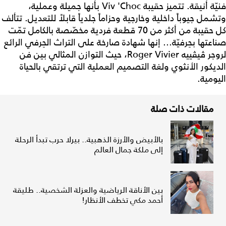
فنيّة أنيقة. تتميز حقيبة Viv 'Choc بأنها جميلة وعملية،
وتشمل جيوباً داخلية وخارجية وحزاماً جلدياً قابلاً للتعديل. تتألف
كل حقيبة من أكثر من 70 قطعة فردية مخصّصة بالكامل تمّت
صناعتها بحِرفيّة... إنها شهادة صارخة على التراث الحِرفي الرائع
لروجر ڤيڤييه Roger Vivier، حيث التوازن المثالي بين فن
الديكور الأنثوي ولغة التصميم العملية التي ترتقي بالحياة
اليومية.
مقالات ذات صلة
بالأبيض والأرزة الذهبية.. بيرلا حرب تبدأ الرحلة
إلى ملكة جمال العالم
بين الأناقة الرياضية والعزلة الشخصية.. طليقة
أحمد مكي تخطف الأنظار!