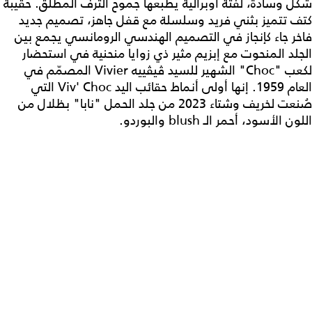
شكل وسادة، لفتة أوبرالية يطبعها جموح الترف المطلق. حقيبة
كتف تتميز بثني فريد وسلسلة مع قفل جاهز، تصميم جديد
فاخر جاء كإنجاز في التصميم الهندسي الرومانسي يجمع بين
الجلد المنحوت مع إبزيم مثير ذي زوايا منحنية في استحضار
لكعب "Choc" الشهير للسيد ڤيڤييه Vivier المصمّم في
العام 1959. إنها أولى أنماط حقائب اليد Viv' Choc التي
صُنعت لخريف وشتاء 2023 من جلد الحمل "نابا" بظلال من
اللون الأسود، أحمر الـ blush والبوردو.