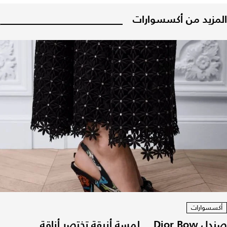
المزيد من أكسسوارات
أكسسوارات
صندل Dior Bow... لمسة أنيقة تختصر أناقة