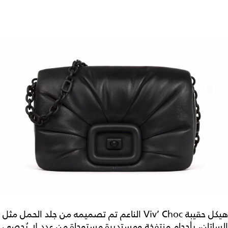
هيكل حقيبة Viv’ Choc الناعم تم تصميمه من جلد الحمل مثل
الساتان، بأحجام منتفخة ومستديرة مستوحاة من عدد لا يُحصى