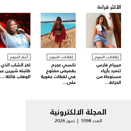
الأكثر قراءة
إطلالات النجوم
إطلالات النجوم
أخبار النجوم
ميريام فارس
نانسي عجرم
لغز الشاب الذي
تتمرد بأزياء
بقميص مفتوح
طلبته شيرين عب
مستوحاة من
في لقطات عفوية
الوهاب قائلة:...
الخزانة...
على...
المجلة الالكترونية
العدد 1098 | تموز 2026