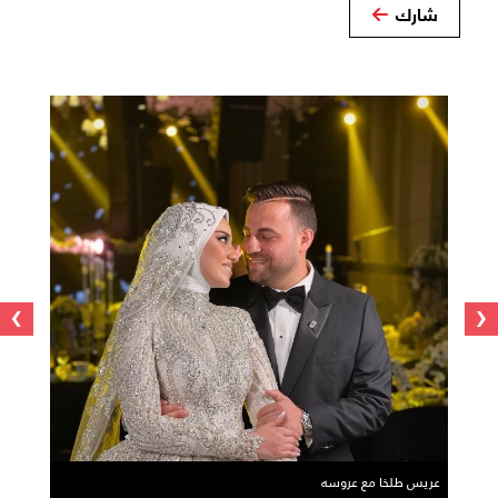
شارك
›
‹
عريس طلخا مع عروسه