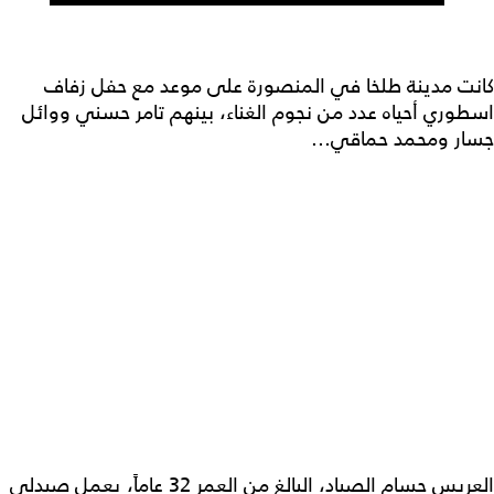
كانت مدينة طلخا في المنصورة على موعد مع حفل زفاف
اسطوري أحياه عدد من نجوم الغناء، بينهم تامر حسني ووائل
جسار ومحمد حماقي...
العريس حسام الصياد، البالغ من العمر 32 عاماً، يعمل صيدلي