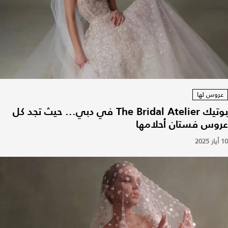
عروس لها
بوتيك The Bridal Atelier في دبي... حيث تجد كل
عروس فستان أحلامها
10 أيار 2025