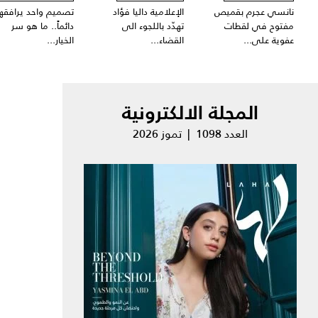
نانسي عجرم بقميص
الإعلامية داليا فؤاد
تصميم واحد يرافقها
مفتوح في لقطات
تهدّد باللجوء الى
دائماً.. ما هو سر
عفوية على...
القضاء...
الخيار...
المجلة الالكترونية
العدد 1098 | تموز 2026