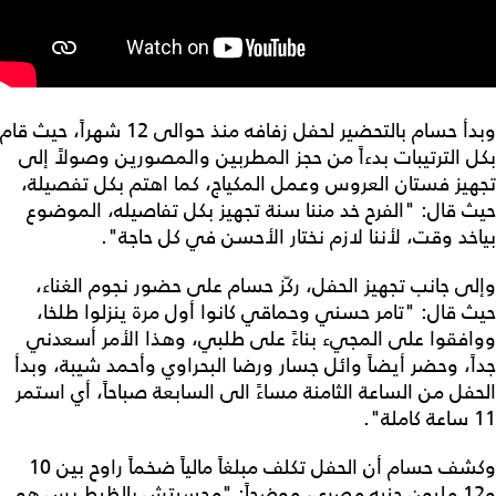
وبدأ حسام بالتحضير لحفل زفافه منذ حوالى 12 شهراً، حيث قام
بكل الترتيبات بدءاً من حجز المطربين والمصورين وصولاً إلى
تجهيز فستان العروس وعمل المكياج، كما اهتم بكل تفصيلة،
حيث قال: "الفرح خد مننا سنة تجهيز بكل تفاصيله، الموضوع
بياخد وقت، لأننا لازم نختار الأحسن في كل حاجة".
وإلى جانب تجهيز الحفل، ركّز حسام على حضور نجوم الغناء،
حيث قال: "تامر حسني وحماقي كانوا أول مرة ينزلوا طلخا،
ووافقوا على المجيء بناءً على طلبي، وهذا الأمر أسعدني
جداً، وحضر أيضاً وائل جسار ورضا البحراوي وأحمد شيبة، وبدأ
الحفل من الساعة الثامنة مساءً الى السابعة صباحاً، أي استمر
11 ساعة كاملة".
وكشف حسام أن الحفل تكلف مبلغاً مالياً ضخماً راوح بين 10
و12 مليون جنيه مصري، موضحاً: "محسبتش بالظبط بس هو