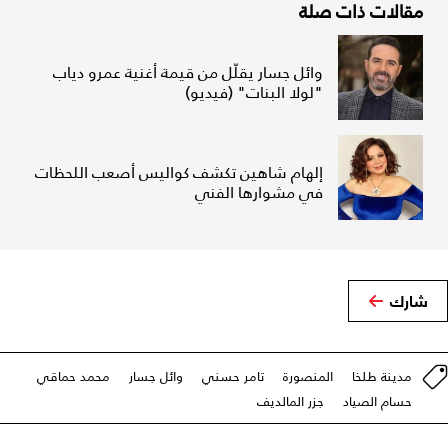
مقالات ذات صلة
وائل جسار يقلّل من قيمة أغنية عمرو دياب
"لولا البنات" (فيديو)
إلهام شاهين تكشف كواليس أصعب اللحظات
في مشوارها الفني
شارك
مدينة طلخا
المنصورة
تامر حسني
وائل جسار
محمد حماقي
حسام الصياد
جزر المالديف