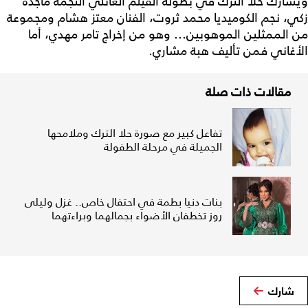
ويشارك حلا الترك في بطولة الفيلم العائلي النجمة ماجدة
زكي، نجم الكوميديا محمد ثروت، الفنان معتز هشام ومجموعة
من الممثلين الموهوبين... وهو من إخراج تامر مهدي، أما
الأغاني فمن تأليف هبة مشاري.
مقالات ذات صلة
تفاعل كبير مع صورة حلا الترك وملامحها
الجميلة في مرحلة الطفولة
بنات دنيا بطمة في احتفال خاص.. غزل وليلى
روز تخطفان الأضواء بجمالهما وبراءتهما
شارك