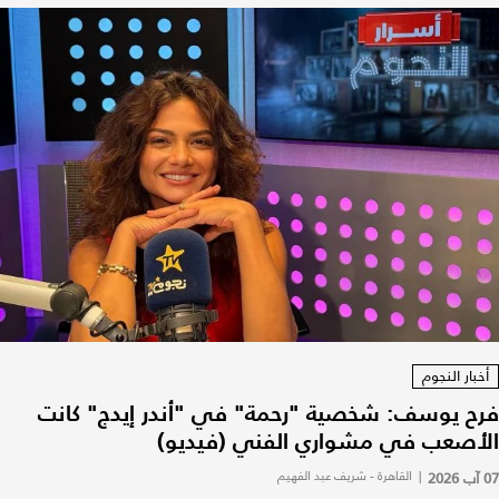
أخبار النجوم
فرح يوسف: شخصية "رحمة" في "أندر إيدج" كانت
الأصعب في مشواري الفني (فيديو)
07 آب 2026
|
القاهرة - شريف عبد الفهيم