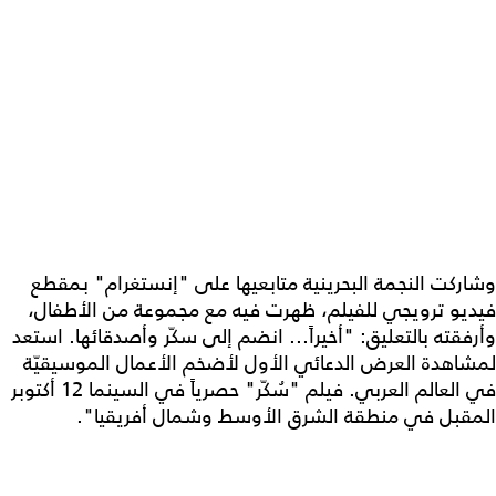
وشاركت النجمة البحرينية متابعيها على "إنستغرام" بمقطع
فيديو ترويجي للفيلم، ظهرت فيه مع مجموعة من الأطفال،
وأرفقته بالتعليق: "أخيراً... انضم إلى سكّر وأصدقائها. استعد
لمشاهدة العرض الدعائي الأول لأضخم الأعمال الموسيقيّة
في العالم العربي. فيلم "سُكّر" حصرياً في السينما 12 أكتوبر
المقبل في منطقة الشرق الأوسط وشمال أفريقيا".