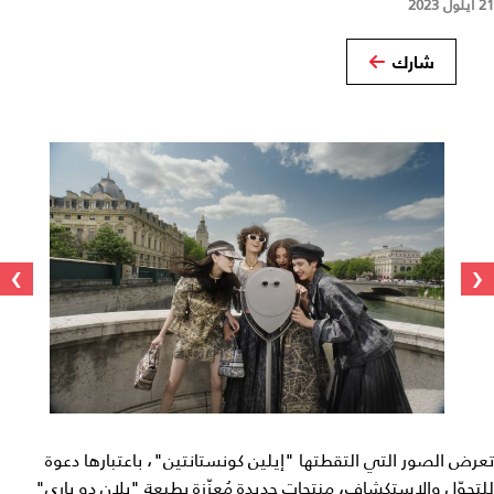
21 أيلول 2023
شارك
›
‹
تعرض الصور التي التقطتها "إيلين كونستانتين"، باعتبارها دعوة
للتجوّل والاستكشاف، منتجات جديدة مُعزّزة بطبعة "بلان دو باري"