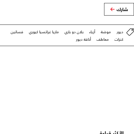
شارك
ديور
موضة
أزياء
بلان دو باري
ماريا غراتسيا كيوري
فساتين
كنزات
معاطف
أناقة ديور
الأكثر قراءة