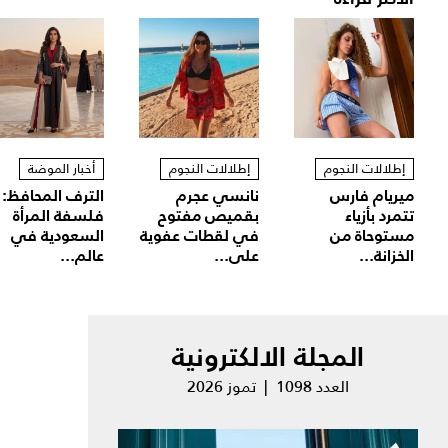
إطلالات النجوم
إطلالات النجوم
أخبار الموضة
ميريام فارس
نانسي عجرم
الترف المحافظ:
تتمرد بأزياء
بقميص مفتوح
فلسفة المرأة
مستوحاة من
في لقطات عفوية
السعودية في
الخزانة...
على...
عالم...
المجلة الالكترونية
العدد 1098 | تموز 2026