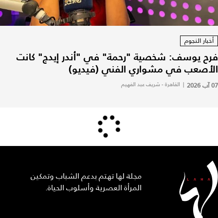
أخبار النجوم
فرح يوسف: شخصية "رحمة" في "أندر إيدج" كانت
الأصعب في مشواري الفني (فيديو)
07 آب 2026
|
القاهرة - شريف عبد الفهيم
مجلة لها تهتم بدعم الشباب وتمكين
المرأة العصرية وأسلوب الحياة.