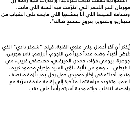
"السعودية حققت حاجات كتيرة جداً وإنجازات فنية رائعة زي
مهرجان البحر الأحمر اللي اتكرّمت فيه السنة اللي فاتت،
وصناعة السينما اللي أنا بعشقها اللي قايمة على الشباب من
سيناريو وتصوير، بنروح نتفسح هناك".
يُذكر أن آخر أعمال ليلى علوي الفنية، فيلم "شوغر دادي" الذي
عُرض أخيراً، وضم عدداً كبيراً من النجوم، أبرزهم: تامر هجرس،
جوهرة، بيومي فؤاد، حمدي الميرغني، مصطفى غريب، مي
الغيطي...، وهو من تأليف لؤي السيد وإخراج محمود كريم،
وتدور أحداثه في إطار كوميدي حول رجل يمر بأزمة منتصف
العمر، وتقوده مراهقته المتأخرة إلى إقامة علاقة سرّية مع
راقصة، لتنقلب حياته وحياة أسرته رأساً على عقب.