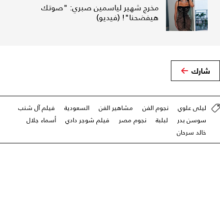
مخرج شهير لياسمين صبري: "صوتك
هيفضحنا"! (فيديو)
شارك
ليلى علوي
نجوم الفن
مشاهير الفن
السعودية
فيلم آل شنب
سوسن بدر
لبلبة
نجوم مصر
فيلم شوجر دادي
أسماء جلال
خالد سرحان