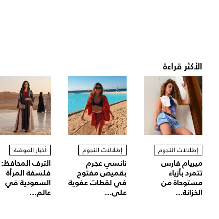
الأكثر قراءة
إطلالات النجوم
إطلالات النجوم
أخبار الموضة
ميريام فارس
نانسي عجرم
الترف المحافظ:
تتمرد بأزياء
بقميص مفتوح
فلسفة المرأة
مستوحاة من
في لقطات عفوية
السعودية في
الخزانة...
على...
عالم...