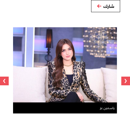
شارك
›
‹
ياسمين عز