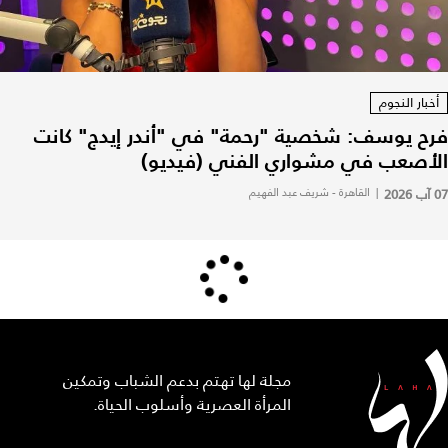
أخبار النجوم
فرح يوسف: شخصية "رحمة" في "أندر إيدج" كانت
الأصعب في مشواري الفني (فيديو)
07 آب 2026
|
القاهرة - شريف عبد الفهيم
مجلة لها تهتم بدعم الشباب وتمكين
المرأة العصرية وأسلوب الحياة.