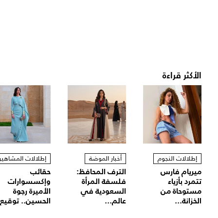
الأكثر قراءة
إطلالات النجوم
أخبار الموضة
إطلالات المشاهير
ميريام فارس
الترف المحافظ:
حقائب
تتمرد بأزياء
فلسفة المرأة
وإكسسوارات
مستوحاة من
السعودية في
الأميرة رجوة
الخزانة...
عالم...
الحسين.. توقيع.