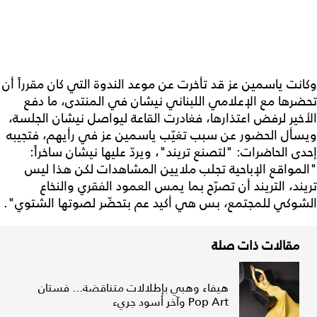
وكانت ياسمين عز قد تأخرت عن موعد الندوة التي كان مقرراً أن
تحضرها مع الإعلامي اللبناني نيشان في المنتدى، ما دفع
الأخير لرفض اعتذارها، فغادرت القاعة ليواصل نيشان الجلسة،
ويسأل الحضور عن سبب تغيّب ياسمين عز في رأيهم، فتجيبه
إحدى الحاضرات: "لتصنع تريند"، ويردّ عليها نيشان ساخراً:
"المواقع الإباحية تجلب ملايين المشاهدات لكن هذا ليس
تريند، التريند أن تصرّح بما يمس العمود الفقري والنخاع
الشوكي للمجتمع، بس هي أكيد عم بتحضّر لصوتها الشتوي".
مقالات ذات صلة
هيفاء وهبي بإطلالات متناقضة... فستان
Pop Art وآخر أسود جريء